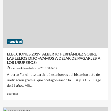
REGRESO
A
LA
CONFEDERACIÓN
GENERAL
DEL
TRABAJO
Actualidad
ELECCIONES 2019: ALBERTO FERNÁNDEZ SOBRE
LAS LELIQS DIJO «VAMOS A DEJAR DE PAGARLES A
LOS USUREROS»
viernes 4 de octubre de 2019 08:04:17
Alberto Fernández participó este jueves del histórico acto de
unificación gremial que protagonizaron la CTA y la CGT luego
de 28 años. Allí...
Leer
Leer más
más
sobre
ELECCIONES