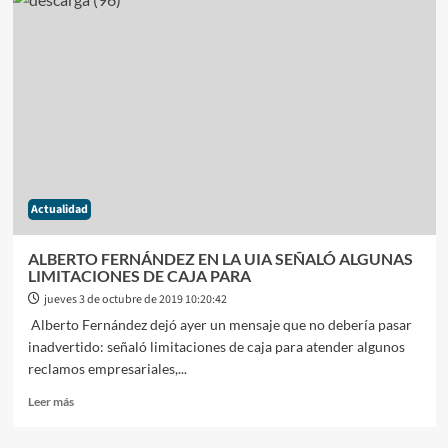
2019:
ALBERTO
FERNÁNDEZ
SOBRE
LAS
LELIQS
DIJO
«VAMOS
A
DEJAR
DE
Actualidad
PAGARLES
A
LOS
ALBERTO FERNÁNDEZ EN LA UIA SEÑALÓ ALGUNAS
USUREROS»
LIMITACIONES DE CAJA PARA
jueves 3 de octubre de 2019 10:20:42
Alberto Fernández dejó ayer un mensaje que no debería pasar
inadvertido: señaló limitaciones de caja para atender algunos
reclamos empresariales,...
Leer
Leer más
más
sobre