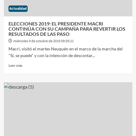
PRESIDENCIAL
Actualidad
ELECCIONES 2019: EL PRESIDENTE MACRI
CONTINÚA CON SU CAMPAÑA PARA REVERTIR LOS
RESULTADOS DE LAS PASO
miércoles 9 de octubre de 2019 09:59:21
Macri, visitó el martes Neuquén en el marco de la marcha del
"Sí, se puede" y con la intención de descontar...
Leer
Leer más
más
sobre
ELECCIONES
2019:
EL
PRESIDENTE
MACRI
CONTINÚA
CON
SU
CAMPAÑA
PARA