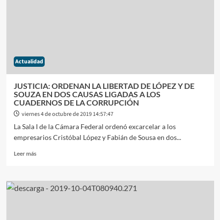
Y
AUSTRAL
Actualidad
JUSTICIA: ORDENAN LA LIBERTAD DE LÓPEZ Y DE
SOUZA EN DOS CAUSAS LIGADAS A LOS
CUADERNOS DE LA CORRUPCIÓN
viernes 4 de octubre de 2019 14:57:47
La Sala I de la Cámara Federal ordenó excarcelar a los
empresarios Cristóbal López y Fabián de Sousa en dos...
Leer
Leer más
más
sobre
JUSTICIA:
ORDENAN
LA
LIBERTAD
DE