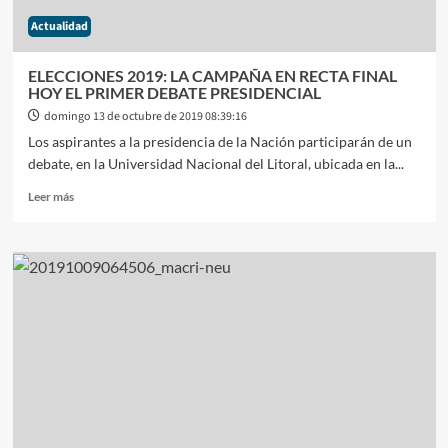
FE
Actualidad
ELECCIONES 2019: LA CAMPAÑA EN RECTA FINAL
HOY EL PRIMER DEBATE PRESIDENCIAL
domingo 13 de octubre de 2019 08:39:16
Los aspirantes a la presidencia de la Nación participarán de un
debate, en la Universidad Nacional del Litoral, ubicada en la...
Leer
Leer más
más
sobre
ELECCIONES
2019:
LA
CAMPAÑA
EN
RECTA
FINAL
HOY
EL
PRIMER
DEBATE