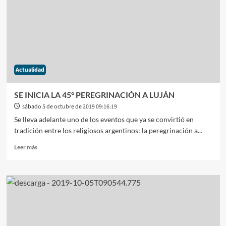
NO
LA
LIBERTAD
DE
CARLOS
KIRCHNER
PRIMO
Actualidad
DEL
EX
PRESIDENTE
SE INICIA LA 45° PEREGRINACIÓN A LUJÁN
sábado 5 de octubre de 2019 09:16:19
Se lleva adelante uno de los eventos que ya se convirtió en
tradición entre los religiosos argentinos: la peregrinación a...
Leer
Leer más
más
sobre
SE
INICIA
LA
45°
PEREGRINACIÓN
A