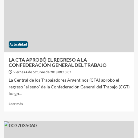
LÓPEZ
Y
DE
SOUZA
EN
DOS
CAUSAS
Actualidad
LIGADAS
A
LOS
LA CTA APROBÓ EL REGRESO A LA
CUADERNOS
CONFEDERACIÓN GENERAL DEL TRABAJO
DE
viernes 4 de octubre de 2019 08:10:07
LA
La Central de los Trabajadores Argentinos (CTA) aprobó el
CORRUPCIÓN
regreso “al seno” de la Confederación General del Trabajo (CGT)
luego...
Leer
Leer más
más
sobre
LA
CTA
APROBÓ
EL