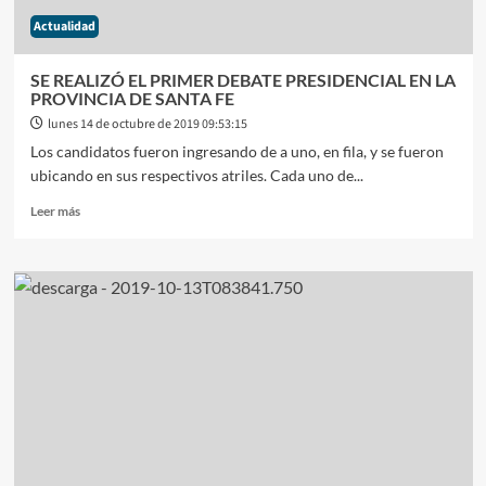
Actualidad
SE REALIZÓ EL PRIMER DEBATE PRESIDENCIAL EN LA
PROVINCIA DE SANTA FE
lunes 14 de octubre de 2019 09:53:15
Los candidatos fueron ingresando de a uno, en fila, y se fueron
ubicando en sus respectivos atriles. Cada uno de...
Leer
Leer más
más
sobre
SE
REALIZÓ
EL
PRIMER
DEBATE
PRESIDENCIAL
EN
LA
PROVINCIA
DE
SANTA