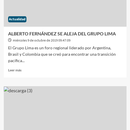
EN
EL
PJ
Actualidad
NACIONAL
ALBERTO FERNÁNDEZ SE ALEJA DEL GRUPO LIMA
miércoles 9 de octubre de 2019 09:47:09
El Grupo Lima es un foro regional liderado por Argentina,
Brasil y Colombia que se creó para encontrar una transición
pacífica...
Leer
Leer más
más
sobre
ALBERTO
FERNÁNDEZ
SE
ALEJA
DEL
GRUPO
LIMA