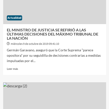
Actualidad
EL MINISTRO DE JUSTICIA SE REFIRIÓ A LAS
ÚLTIMAS DECISIONES DEL MÁXIMO TRIBUNAL DE
LA NACIÓN
miércoles 9 de octubre de 2019 09:41:10
Germán Garavano, aseguró que la Corte Suprema “parece
opositora” por su seguidilla de decisiones contrarias a medidas
impulsadas por el...
Leer
Leer más
más
sobre
EL
MINISTRO
DE
JUSTICIA
SE
REFIRIÓ