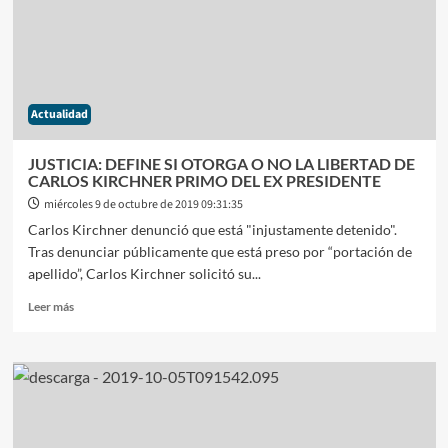
A
LAS
ÚLTIMAS
DECISIONES
DEL
MÁXIMO
Actualidad
TRIBUNAL
DE
LA
JUSTICIA: DEFINE SI OTORGA O NO LA LIBERTAD DE
NACIÓN
CARLOS KIRCHNER PRIMO DEL EX PRESIDENTE
miércoles 9 de octubre de 2019 09:31:35
Carlos Kirchner denunció que está "injustamente detenido".
Tras denunciar públicamente que está preso por “portación de
apellido”, Carlos Kirchner solicitó su...
Leer
Leer más
más
sobre
JUSTICIA:
DEFINE
SI
OTORGA
O