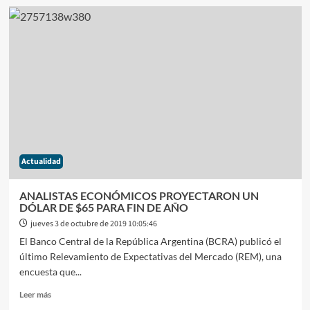
ALBERTO
FERNÁNDEZ
EN
LA
UIA
SEÑALÓ
ALGUNAS
LIMITACIONES
DE
CAJA
PARA
Actualidad
ANALISTAS ECONÓMICOS PROYECTARON UN
DÓLAR DE $65 PARA FIN DE AÑO
jueves 3 de octubre de 2019 10:05:46
El Banco Central de la República Argentina (BCRA) publicó el
último Relevamiento de Expectativas del Mercado (REM), una
encuesta que...
Leer
Leer más
más