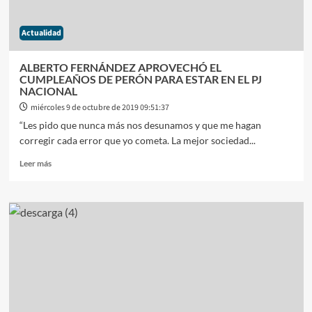
REVERTIR
LOS
Actualidad
RESULTADOS
DE
LAS
ALBERTO FERNÁNDEZ APROVECHÓ EL
PASO
CUMPLEAÑOS DE PERÓN PARA ESTAR EN EL PJ
NACIONAL
miércoles 9 de octubre de 2019 09:51:37
“Les pido que nunca más nos desunamos y que me hagan
corregir cada error que yo cometa. La mejor sociedad...
Leer
Leer más
más
sobre
ALBERTO
FERNÁNDEZ
APROVECHÓ
EL
CUMPLEAÑOS
DE
PERÓN
PARA
ESTAR