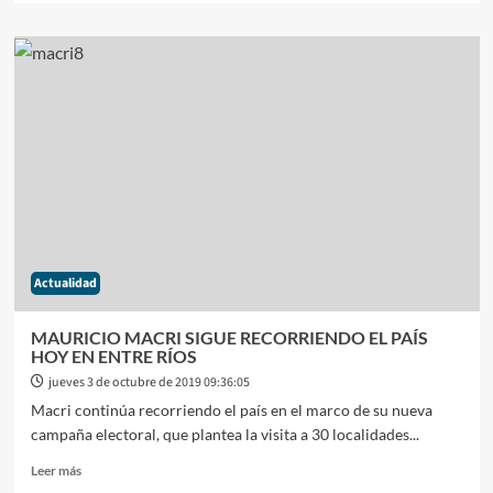
sobre
ANALISTAS
ECONÓMICOS
PROYECTARON
UN
DÓLAR
DE
$65
PARA
FIN
DE
AÑO
Actualidad
MAURICIO MACRI SIGUE RECORRIENDO EL PAÍS
HOY EN ENTRE RÍOS
jueves 3 de octubre de 2019 09:36:05
Macri continúa recorriendo el país en el marco de su nueva
campaña electoral, que plantea la visita a 30 localidades...
Leer
Leer más
más