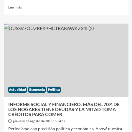
Leer
Leer más
más
sobre
LA
INFLACIÓN
EN
CABA
SE
ACELERÓ
AL
2,9%
EN
JULIO
Y
ACUMULA
Actualidad
Economia
Politica
CASI
UN
20%
INFORME SOCIAL Y FINANCIERO: MÁS DEL 70% DE
EN
LOS HOGARES TIENE DEUDAS Y LA MITAD TOMA
LO
CRÉDITOS PARA COMER
QUE
jueves 6 de agosto de 2026 15:54:17
VA
Periodismo con precisión política y económica. Apoyá nuestra
DEL