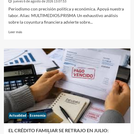
jueves 6 de agosto de 2026 13:07:53
COMER
Periodismo con precisión política y económica. Apoyá nuestra
labor. Alias: MULTIMEDIOS.PRISMA Un exhaustivo análisis
sobre la coyuntura financiera advierte sobre...
Leer
Leer más
más
sobre
INFORME
ECONÓMICO:
EL
IMPACTO
DEL
ESQUEMA
MONETARIO
EN
EL
CONSUMO
DE
AGOSTO
Actualidad
Economia
Y
LA
ACTIVIDAD
EL CRÉDITO FAMILIAR SE RETRAJO EN JULIO:
INTERNA