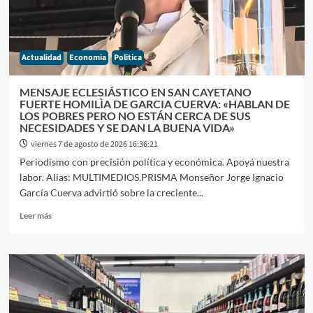
Actualidad
Economia
Politica
MENSAJE ECLESIÁSTICO EN SAN CAYETANO
FUERTE HOMILÌA DE GARCIA CUERVA: «HABLAN DE
LOS POBRES PERO NO ESTÁN CERCA DE SUS
NECESIDADES Y SE DAN LA BUENA VIDA»
viernes 7 de agosto de 2026 16:36:21
Periodismo con precisión política y económica. Apoyá nuestra
labor. Alias: MULTIMEDIOS.PRISMA Monseñor Jorge Ignacio
García Cuerva advirtió sobre la creciente...
Leer
Leer más
más
sobre
MENSAJE
ECLESIÁSTICO
EN
SAN
CAYETANO