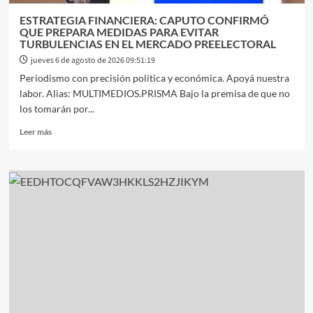
FINANCIAMIENTO
CON
ESTRATEGIA FINANCIERA: CAPUTO CONFIRMÓ
TARJETAS
QUE PREPARA MEDIDAS PARA EVITAR
TURBULENCIAS EN EL MERCADO PREELECTORAL
jueves 6 de agosto de 2026 09:51:19
Periodismo con precisión política y económica. Apoyá nuestra
labor. Alias: MULTIMEDIOS.PRISMA Bajo la premisa de que no
los tomarán por...
Leer
Leer más
más
sobre
ESTRATEGIA
FINANCIERA:
CAPUTO
CONFIRMÓ
QUE
PREPARA
MEDIDAS
PARA
EVITAR
TURBULENCIAS
EN