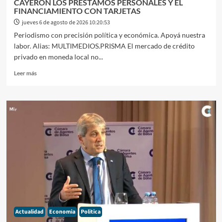
CAYERON LOS PRÉSTAMOS PERSONALES Y EL
FINANCIAMIENTO CON TARJETAS
jueves 6 de agosto de 2026 10:20:53
Periodismo con precisión política y económica. Apoyá nuestra
labor. Alias: MULTIMEDIOS.PRISMA El mercado de crédito
privado en moneda local no...
Leer
Leer más
más
sobre
EL
CRÉDITO
FAMILIAR
SE
RETRAJO
EN
JULIO:
CAYERON
LOS
PRÉSTAMOS
PERSONALES
Y
Actualidad
Economia
Politica
EL