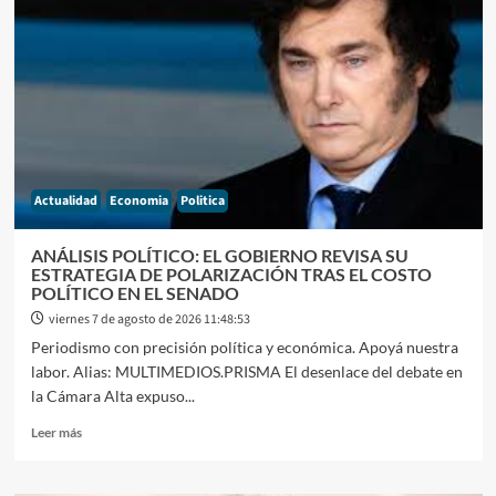
REPUNTE
DEL
IPC
EN
CABA
ENCIENDE
LAS
ALARMAS
POR
Actualidad
Economia
Politica
EL
DATO
DE
ANÁLISIS POLÍTICO: EL GOBIERNO REVISA SU
INFLACIÒN
ESTRATEGIA DE POLARIZACIÓN TRAS EL COSTO
NACIONAL
POLÍTICO EN EL SENADO
QUE
viernes 7 de agosto de 2026 11:48:53
DIFUNDIRÁ
Periodismo con precisión política y económica. Apoyá nuestra
EL
labor. Alias: MULTIMEDIOS.PRISMA El desenlace del debate en
INDEC
la Cámara Alta expuso...
Leer
Leer más
más
sobre
ANÁLISIS