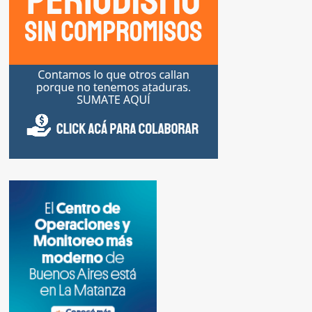
UN
REVOLVER
EN
LA
CABEZA»