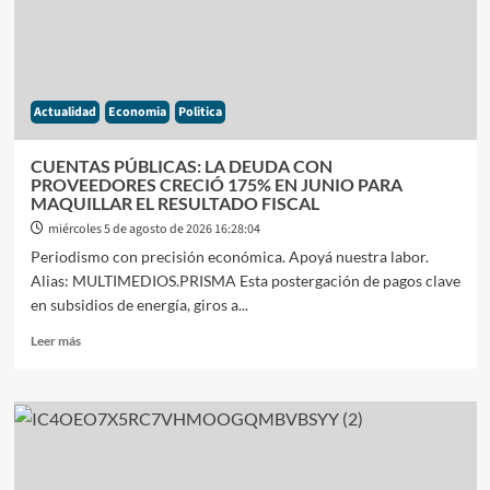
HABLAN
DE
LA
INDUSTRIA»
Y
Actualidad
Economia
Politica
DEFENDIÓ
EL
RUMBO
CUENTAS PÚBLICAS: LA DEUDA CON
ECONÓMICO
PROVEEDORES CRECIÓ 175% EN JUNIO PARA
MAQUILLAR EL RESULTADO FISCAL
miércoles 5 de agosto de 2026 16:28:04
Periodismo con precisión económica. Apoyá nuestra labor.
Alias: MULTIMEDIOS.PRISMA Esta postergación de pagos clave
en subsidios de energía, giros a...
Leer
Leer más
más
sobre
CUENTAS
PÚBLICAS:
LA
DEUDA
CON