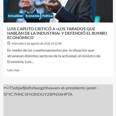
Y
AUMENTA
LA
Actualidad
Economia
Politica
TENSIÓN
CON
LA
LUIS CAPUTO CRITICÓ A «LOS TARADOS QUE
AGENDA
HABLAN DE LA INDUSTRIA» Y DEFENDIÓ EL RUMBO
SOCIAL
ECONÓMICO
miércoles 5 de agosto de 2026 19:15:46
En medio de los cuestionamientos por la situación que
atraviesan distintos sectores de la actividad, el ministro de
Economía, Luis...
Leer
Leer más
más
sobre
LUIS
CAPUTO
CRITICÓ
A
«LOS
TARADOS
QUE