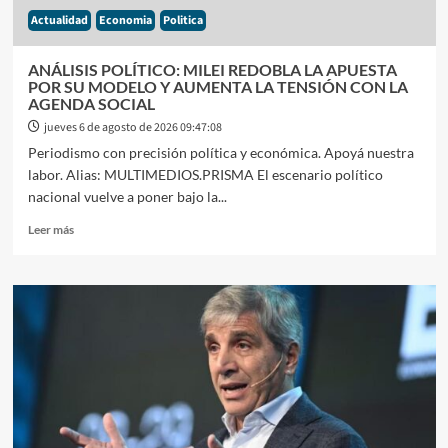
EL
Actualidad
Economia
Politica
MERCADO
PREELECTORAL
ANÁLISIS POLÍTICO: MILEI REDOBLA LA APUESTA
POR SU MODELO Y AUMENTA LA TENSIÓN CON LA
AGENDA SOCIAL
jueves 6 de agosto de 2026 09:47:08
Periodismo con precisión política y económica. Apoyá nuestra
labor. Alias: MULTIMEDIOS.PRISMA El escenario político
nacional vuelve a poner bajo la...
Leer
Leer más
más
sobre
ANÁLISIS
POLÍTICO:
MILEI
REDOBLA
LA
APUESTA
POR
SU
MODELO