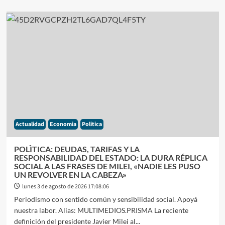
sobre
POLÌTICA
Y
ECONOMÌA:
LA
POBREZA
EN
EL
PRIMER
TRIMESTRE
QUEBRÒ
LA
RACHA
Actualidad
Economia
Politica
A
LA
BAJA
POLÌTICA: DEUDAS, TARIFAS Y LA
Y
RESPONSABILIDAD DEL ESTADO: LA DURA RÉPLICA
SUMA
SOCIAL A LAS FRASES DE MILEI, «NADIE LES PUSO
600.000
UN REVOLVER EN LA CABEZA»
NUEVOS
lunes 3 de agosto de 2026 17:08:06
POBRES
Periodismo con sentido común y sensibilidad social. Apoyá
nuestra labor. Alias: MULTIMEDIOS.PRISMA La reciente
definición del presidente Javier Milei al...