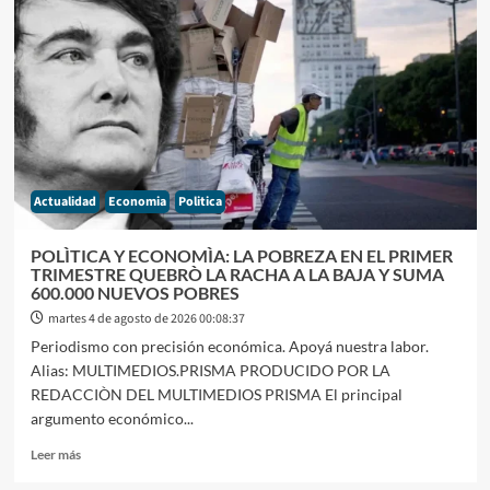
RETIRÓ
DE
LA
LEY
EL
CAPÍTULO
MÁS
CONFLICTIVO
PARA
Actualidad
Economia
Politica
EVITAR
UNA
DERROTA
POLÌTICA Y ECONOMÌA: LA POBREZA EN EL PRIMER
EN
TRIMESTRE QUEBRÒ LA RACHA A LA BAJA Y SUMA
EL
600.000 NUEVOS POBRES
RECINTO
martes 4 de agosto de 2026 00:08:37
Periodismo con precisión económica. Apoyá nuestra labor.
Alias: MULTIMEDIOS.PRISMA PRODUCIDO POR LA
REDACCIÒN DEL MULTIMEDIOS PRISMA El principal
argumento económico...
Leer
Leer más
más