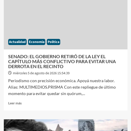
PROVEEDORES
CRECIÓ
175%
EN
JUNIO
PARA
MAQUILLAR
Actualidad
Economia
Politica
EL
RESULTADO
FISCAL
SENADO: EL GOBIERNO RETIRÓ DE LA LEY EL
CAPÍTULO MÁS CONFLICTIVO PARA EVITAR UNA
DERROTA EN EL RECINTO
miércoles 5 de agosto de 2026 15:54:39
Periodismo con precisión económica. Apoyá nuestra labor.
Alias: MULTIMEDIOS.PRISMA Con este repliegue de último
momento para evitar quedar sin quórum,...
Leer
Leer más
más
sobre
SENADO:
EL
GOBIERNO