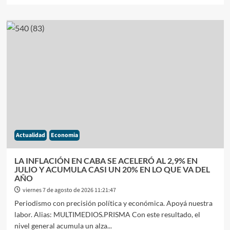
sobre
ANÁLISIS
ECONÓMICO:
EL
GOBIERNO
APUESTA
AL
CONSERVADURISMO
FISCAL
Y
MONETARIO
PARA
EVITAR
Actualidad
Economia
TURBULENCIAS
EN
EL
LA INFLACIÓN EN CABA SE ACELERÓ AL 2,9% EN
MERCADO
JULIO Y ACUMULA CASI UN 20% EN LO QUE VA DEL
AÑO
viernes 7 de agosto de 2026 11:21:47
Periodismo con precisión política y económica. Apoyá nuestra
labor. Alias: MULTIMEDIOS.PRISMA Con este resultado, el
nivel general acumula un alza...