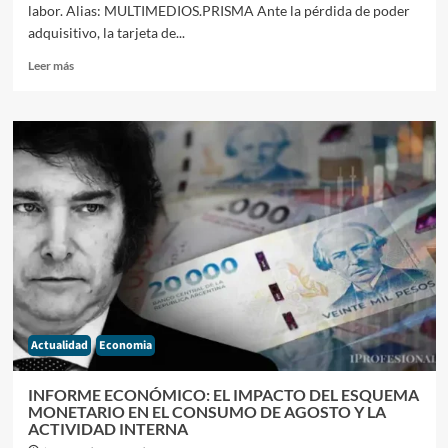
labor. Alias: MULTIMEDIOS.PRISMA Ante la pérdida de poder
AÑO
adquisitivo, la tarjeta de...
Leer
Leer más
más
sobre
INFORME
SOCIAL
Y
FINANCIERO:
MÁS
DEL
70%
DE
LOS
HOGARES
TIENE
DEUDAS
Actualidad
Economia
Y
LA
MITAD
INFORME ECONÓMICO: EL IMPACTO DEL ESQUEMA
TOMA
MONETARIO EN EL CONSUMO DE AGOSTO Y LA
CRÉDITOS
ACTIVIDAD INTERNA
PARA