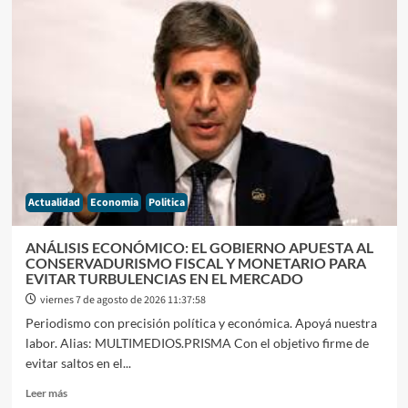
POLÍTICO:
EL
GOBIERNO
REVISA
SU
ESTRATEGIA
DE
POLARIZACIÓN
TRAS
EL
COSTO
Actualidad
Economia
Politica
POLÍTICO
EN
EL
ANÁLISIS ECONÓMICO: EL GOBIERNO APUESTA AL
SENADO
CONSERVADURISMO FISCAL Y MONETARIO PARA
EVITAR TURBULENCIAS EN EL MERCADO
viernes 7 de agosto de 2026 11:37:58
Periodismo con precisión política y económica. Apoyá nuestra
labor. Alias: MULTIMEDIOS.PRISMA Con el objetivo firme de
evitar saltos en el...
Leer
Leer más
más