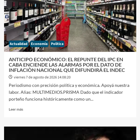
FUERTE
HOMILÌA
DE
GARCIA
CUERVA:
«HABLAN
DE
Actualidad
Economia
Politica
LOS
POBRES
PERO
ANTICIPO ECONÓMICO: EL REPUNTE DEL IPC EN
NO
CABA ENCIENDE LAS ALARMAS POR EL DATO DE
ESTÁN
INFLACIÒN NACIONAL QUE DIFUNDIRÁ EL INDEC
CERCA
viernes 7 de agosto de 2026 14:08:20
DE
Periodismo con precisión política y económica. Apoyá nuestra
SUS
labor. Alias: MULTIMEDIOS.PRISMA Dado que el indicador
NECESIDADES
Y
porteño funciona históricamente como un...
SE
Leer
Leer más
DAN
más
LA
sobre
BUENA
ANTICIPO
VIDA»
ECONÓMICO:
EL