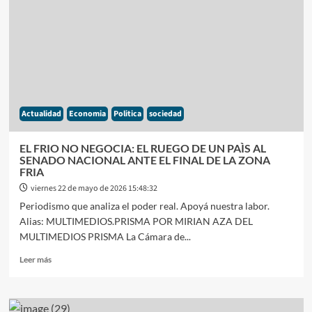
GOBIERNO
VOLVIÓ
A
CAER
EN
MAYO
Y
ACUMULA
Actualidad
Economia
Politica
sociedad
SEIS
MESES
DE
EL FRIO NO NEGOCIA: EL RUEGO DE UN PAÌS AL
CONTRACCIÓN
SENADO NACIONAL ANTE EL FINAL DE LA ZONA
FRIA
viernes 22 de mayo de 2026 15:48:32
Periodismo que analiza el poder real. Apoyá nuestra labor.
Alias: MULTIMEDIOS.PRISMA POR MIRIAN AZA DEL
MULTIMEDIOS PRISMA La Cámara de...
Leer
Leer más
más
sobre
EL
FRIO