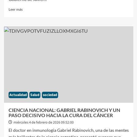
Leer
Leer más
más
sobre
EL
SENADO
CONVIRTIÓ
EN
LEY
LA
REFORMA
LABORAL
IMPULSADA
POR
EL
GOBIERNO
Actualidad
Salud
sociedad
NACIONAL
CIENCIA NACIONAL: GABRIEL RABINOVICH Y UN
PASO DECISIVO HACIA LA CURA DEL CÁNCER
miércoles 4 de febrero de 2026 09:52:00
El doctor en inmunología Gabriel Rabinovich, una de las mentes
más brillantes de la ciencia argentina, presentó avances que