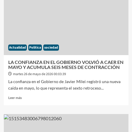
MURIÓ
EL
INDIO
SOLARI,
LA
VOZ
ETERNA
DEL
Actualidad
Politica
sociedad
MAYOR
FENÒMENO
CULTURAL
LA CONFIANZA EN EL GOBIERNO VOLVIÓ A CAER EN
ARGENTINO
MAYO Y ACUMULA SEIS MESES DE CONTRACCIÓN
martes 26 de mayo de 2026 00:03:39
La confianza en el Gobierno de Javier Milei registró una nueva
caída en mayo, lo que representa el sexto retroceso...
Leer
Leer más
más
sobre
LA
CONFIANZA
EN
EL