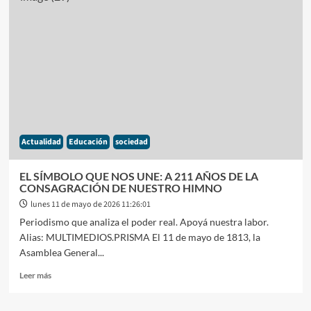
NO
NEGOCIA:
EL
RUEGO
DE
UN
PAÌS
AL
SENADO
NACIONAL
Actualidad
Educación
sociedad
ANTE
EL
FINAL
EL SÍMBOLO QUE NOS UNE: A 211 AÑOS DE LA
DE
CONSAGRACIÓN DE NUESTRO HIMNO
LA
lunes 11 de mayo de 2026 11:26:01
ZONA
Periodismo que analiza el poder real. Apoyá nuestra labor.
FRIA
Alias: MULTIMEDIOS.PRISMA El 11 de mayo de 1813, la
Asamblea General...
Leer
Leer más
más
sobre