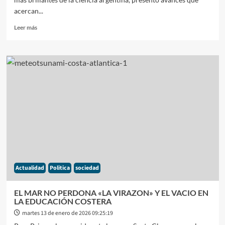
acercan...
Leer
Leer más
más
sobre
CIENCIA
NACIONAL:
GABRIEL
RABINOVICH
Y
UN
PASO
DECISIVO
HACIA
LA
CURA
DEL
Actualidad
Politica
sociedad
CÁNCER
EL MAR NO PERDONA «LA VIRAZON» Y EL VACIO EN
LA EDUCACIÓN COSTERA
martes 13 de enero de 2026 09:25:19