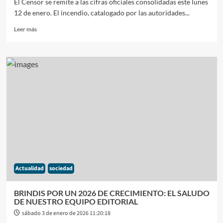
El Censor se remite a las cifras oficiales consolidadas este lunes
12 de enero. El incendio, catalogado por las autoridades...
Leer
Leer más
más
sobre
CHUBUT:
EL
DESPLIEGUE
FEDERAL
TRAS
12.OOO
HECTÁREAS
CONSUMIDAS
Actualidad
sociedad
BRINDIS POR UN 2026 DE CRECIMIENTO: EL SALUDO
DE NUESTRO EQUIPO EDITORIAL
sábado 3 de enero de 2026 11:20:18