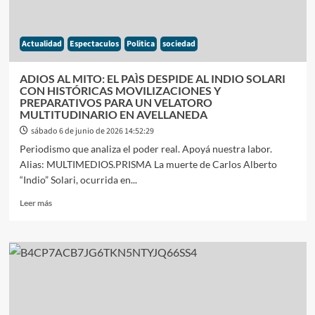
ERNESTINA
PAIS
TRAS
Actualidad
Espectaculos
Politica
sociedad
SER
ARROLLADO
SU
ADIOS AL MITO: EL PAÌS DESPIDE AL INDIO SOLARI
AUTO
CON HISTÓRICAS MOVILIZACIONES Y
POR
PREPARATIVOS PARA UN VELATORO
UN
MULTITUDINARIO EN AVELLANEDA
TREN
sábado 6 de junio de 2026 14:52:29
Periodismo que analiza el poder real. Apoyá nuestra labor.
Alias: MULTIMEDIOS.PRISMA La muerte de Carlos Alberto
“Indio” Solari, ocurrida en...
Leer
Leer más
más
sobre
ADIOS
AL
MITO:
EL
PAÌS
DESPIDE