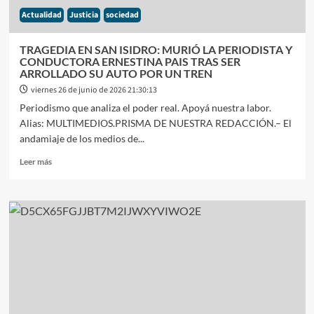
UN
Actualidad
Justicia
sociedad
FORO
CON
CRÍTICAS
TRAGEDIA EN SAN ISIDRO: MURIÓ LA PERIODISTA Y
AL
CONDUCTORA ERNESTINA PAIS TRAS SER
ABORTO
ARROLLADO SU AUTO POR UN TREN
Y
viernes 26 de junio de 2026 21:30:13
A
Periodismo que analiza el poder real. Apoyá nuestra labor.
LA
Alias: MULTIMEDIOS.PRISMA DE NUESTRA REDACCIÓN.– El
EDUCACIÓN
SEXUAL
andamiaje de los medios de...
INTEGRAL
Leer
Leer más
más
sobre
TRAGEDIA
EN
SAN
ISIDRO:
MURIÓ
LA
PERIODISTA
Y
CONDUCTORA