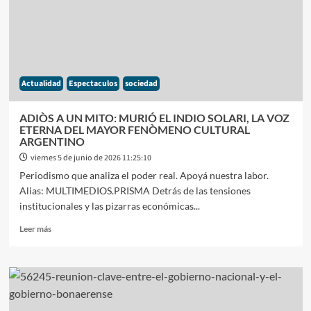
AL
INDIO
SOLARI
CON
HISTÓRICAS
MOVILIZACIONES
Actualidad
Espectaculos
sociedad
Y
PREPARATIVOS
PARA
ADIÒS A UN MITO: MURIÓ EL INDIO SOLARI, LA VOZ
UN
ETERNA DEL MAYOR FENÒMENO CULTURAL
VELATORO
ARGENTINO
MULTITUDINARIO
viernes 5 de junio de 2026 11:25:10
EN
Periodismo que analiza el poder real. Apoyá nuestra labor.
AVELLANEDA
Alias: MULTIMEDIOS.PRISMA Detrás de las tensiones
institucionales y las pizarras económicas...
Leer
Leer más
más
sobre
ADIÒS
A
UN
MITO: