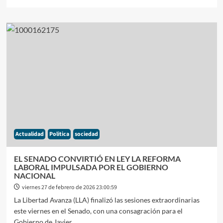
más
sobre
LA
CONFIANZA
EN
EL
GOBIERNO
DE
JAVIER
MILEI
VOLVIÓ
A
CAER
EN
Actualidad
Politica
sociedad
MARZO
Y
ACUMULA
EL SENADO CONVIRTIÓ EN LEY LA REFORMA
TRES
LABORAL IMPULSADA POR EL GOBIERNO
MESES
NACIONAL
EN
viernes 27 de febrero de 2026 23:00:59
BAJA
La Libertad Avanza (LLA) finalizó las sesiones extraordinarias
este viernes en el Senado, con una consagración para el
Gobierno de Javier...