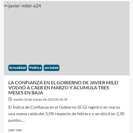
EL
SÍMBOLO
QUE
NOS
UNE:
A
211
AÑOS
DE
LA
CONSAGRACIÓN
DE
Actualidad
Politica
sociedad
NUESTRO
HIMNO
LA CONFIANZA EN EL GOBIERNO DE JAVIER MILEI
VOLVIÓ A CAER EN MARZO Y ACUMULA TRES
MESES EN BAJA
martes 24 de marzo de 2026 06:30:39
El Índice de Confianza en el Gobierno (ICG) registró en marzo
una nueva caída del 3,5% respecto de febrero y se ubicó en 2,30
puntos,...
Leer
Leer más