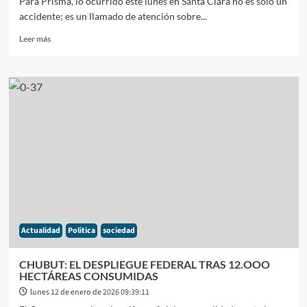
Para Prisma, lo ocurrido este lunes en Santa Clara no es solo un
accidente; es un llamado de atención sobre...
Leer
Leer más
más
sobre
EL
MAR
NO
PERDONA
«LA
VIRAZON»
Y
EL
VACIO
EN
LA
EDUCACIÓN
Actualidad
Politica
sociedad
COSTERA
CHUBUT: EL DESPLIEGUE FEDERAL TRAS 12.OOO
HECTÁREAS CONSUMIDAS
lunes 12 de enero de 2026 09:39:11