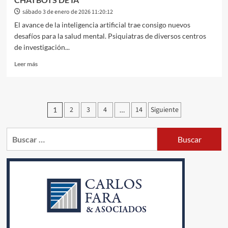
sábado 3 de enero de 2026 11:20:12
El avance de la inteligencia artificial trae consigo nuevos
desafíos para la salud mental. Psiquiatras de diversos centros
de investigación...
Leer
Leer más
más
sobre
EXPERTOS
ADVIERTEN
Paginación
2
3
4
14
Siguiente
1
…
SOBRE
RIESGOS
de
PISQUIÁTRICOS
Buscar:
entradas
POR
EL
UJSO
EXCESIVO
DE
CHATBOTS
DE
IA