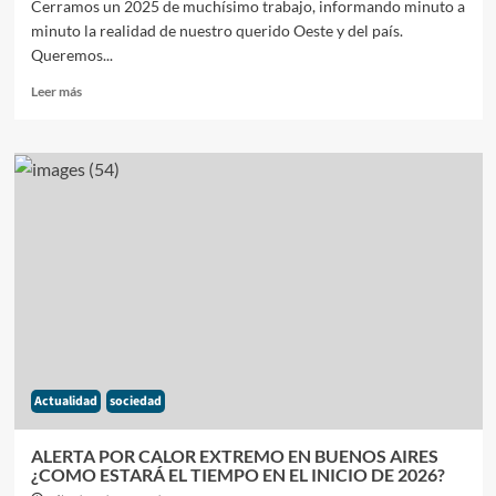
Cerramos un 2025 de muchísimo trabajo, informando minuto a
minuto la realidad de nuestro querido Oeste y del país.
Queremos...
Leer
Leer más
más
sobre
BRINDIS
POR
UN
2026
DE
CRECIMIENTO:
EL
SALUDO
DE
NUESTRO
EQUIPO
EDITORIAL
Actualidad
sociedad
ALERTA POR CALOR EXTREMO EN BUENOS AIRES
¿COMO ESTARÁ EL TIEMPO EN EL INICIO DE 2026?