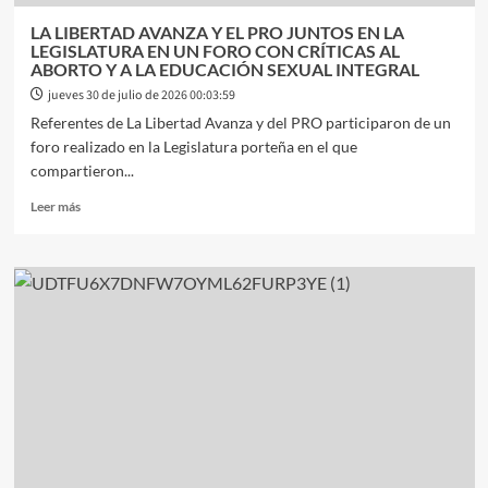
LA LIBERTAD AVANZA Y EL PRO JUNTOS EN LA
LEGISLATURA EN UN FORO CON CRÍTICAS AL
ABORTO Y A LA EDUCACIÓN SEXUAL INTEGRAL
jueves 30 de julio de 2026 00:03:59
Referentes de La Libertad Avanza y del PRO participaron de un
foro realizado en la Legislatura porteña en el que
compartieron...
Leer
Leer más
más
sobre
LA
LIBERTAD
AVANZA
Y
EL
PRO
JUNTOS
EN
LA
LEGISLATURA
EN