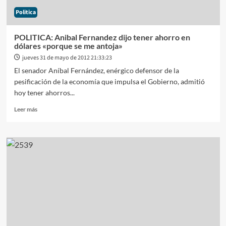
Politica
POLITICA: Anibal Fernandez dijo tener ahorro en
dólares «porque se me antoja»
jueves 31 de mayo de 2012 21:33:23
El senador Aníbal Fernández, enérgico defensor de la
pesificación de la economía que impulsa el Gobierno, admitió
hoy tener ahorros...
Leer
Leer más
más
sobre
POLITICA:
Anibal
Fernandez
dijo
tener
ahorro
en
dólares
«porque
se