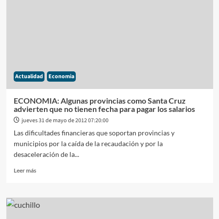
contra
las
trabas
al
dolar
Actualidad
Economia
ECONOMIA: Algunas provincias como Santa Cruz
advierten que no tienen fecha para pagar los salarios
jueves 31 de mayo de 2012 07:20:00
Las dificultades financieras que soportan provincias y
municipios por la caída de la recaudación y por la
desaceleración de la...
Leer
Leer más
más
sobre
ECONOMIA:
Algunas
provincias