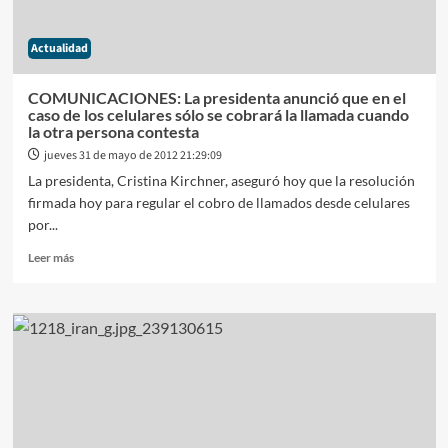
me
antoja»
Actualidad
COMUNICACIONES: La presidenta anunció que en el
caso de los celulares sólo se cobrará la llamada cuando
la otra persona contesta
jueves 31 de mayo de 2012 21:29:09
La presidenta, Cristina Kirchner, aseguró hoy que la resolución
firmada hoy para regular el cobro de llamados desde celulares
por...
Leer
Leer más
más
sobre
COMUNICACIONES:
La
presidenta
anunció
que
en
el
caso