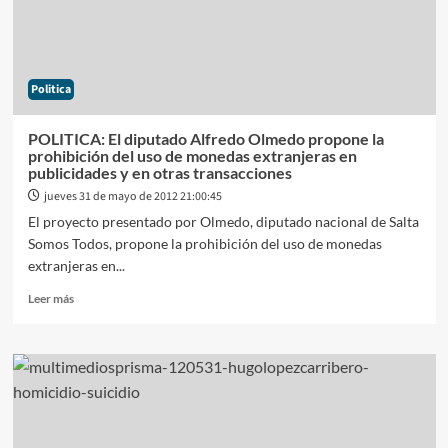
de
los
celulares
sólo
Politica
se
cobrará
la
POLITICA: El diputado Alfredo Olmedo propone la
llamada
prohibición del uso de monedas extranjeras en
cuando
publicidades y en otras transacciones
la
jueves 31 de mayo de 2012 21:00:45
otra
El proyecto presentado por Olmedo, diputado nacional de Salta
persona
Somos Todos, propone la prohibición del uso de monedas
contesta
extranjeras en...
Leer
Leer más
más
sobre
POLITICA:
El
diputado
Alfredo
Olmedo
propone