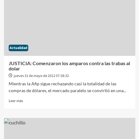
de
la
víctima
y
el
delito
de
ayuda
Actualidad
al
suicidio
JUSTICIA: Comenzaron los amparos contra las trabas al
dolar
jueves 31 de mayo de 2012 07:38:32
Mientras la Afip sigue rechazando casi la totalidad de las
compras de dólares, el mercado paralelo se convirtió en una...
Leer
Leer más
más
sobre
JUSTICIA:
Comenzaron
los
amparos