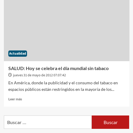
como
Santa
Cruz
advierten
que
no
tienen
fecha
para
Actualidad
pagar
los
salarios
SALUD: Hoy se celebra el día mundial sin tabaco
jueves 31 de mayo de 2012 07:07:42
En América, donde la publicidad y el consumo del tabaco en
espacios públicos están restringidos en la mayoría de los...
Leer
Leer más
más
sobre
SALUD:
Buscar:
Hoy
se
celebra