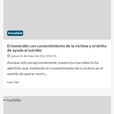
la
prohibición
del
uso
de
monedas
Actualidad
extranjeras
en
publicidades
El homicidio con consentimiento de la víctima y el delito
y
de ayuda al suicidio
en
jueves 31 de mayo de 2012 10:01:55
otras
Aunque solo excepcionalmente, nuestra jurisprudencia ha
transacciones
admitido que, mediando el consentimiento de la victima en el
sentido de querer morir,...
Leer
Leer más
más
sobre
El
homicidio
con
consentimiento