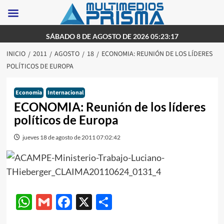
Saltar
SÁBADO 8 DE AGOSTO DE 2026 05:23:17
al
INICIO
2011
AGOSTO
18
ECONOMIA: REUNIÓN DE LOS LÍDERES
contenido
POLÍTICOS DE EUROPA
Economia
Internacional
ECONOMIA: Reunión de los líderes
políticos de Europa
jueves 18 de agosto de 2011 07:02:42
WhatsApp
Gmail
Facebook
X
Compartir