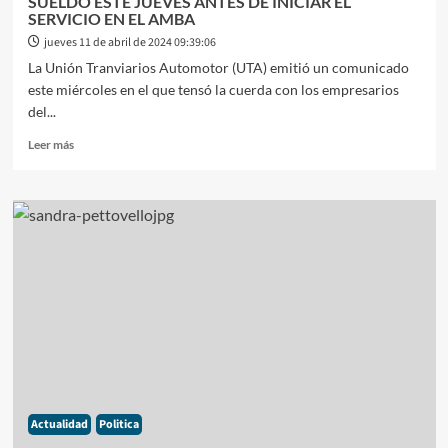
SUELDO ESTE JUEVES ANTES DE INICIAR EL
SERVICIO EN EL AMBA
jueves 11 de abril de 2024 09:39:06
La Unión Tranviarios Automotor (UTA) emitió un comunicado
este miércoles en el que tensó la cuerda con los empresarios
del...
Leer
Leer más
más
sobre
PARO
DE
COLECTIVOS
LA
UTA
EXIGIÓ
EL
PAGO
DEL
SUELDO
ESTE
JUEVES
Actualidad
Politica
ANTES
DE