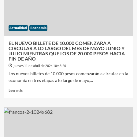
LABORAL
SIN
CONCENSO
DE
Actualidad
Economia
LA
CGT
EL NUEVO BILLETE DE 10.000 COMENZARÁ A
CIRCULAR A LO LARGO DEL MES DE MAYO JUNIO Y
JULIO MIENTRAS QUE LOS DE 20.000 PESOS HACIA
FIN DE AÑO
jueves 11 de abril de 2024 10:45:20
Los nuevos billetes de 10.000 pesos comenzarán a circular en la
economía en tres etapas a lo largo de mayo,...
Leer
Leer más
más
sobre
EL
NUEVO
BILLETE
DE
10.000
COMENZARÁ