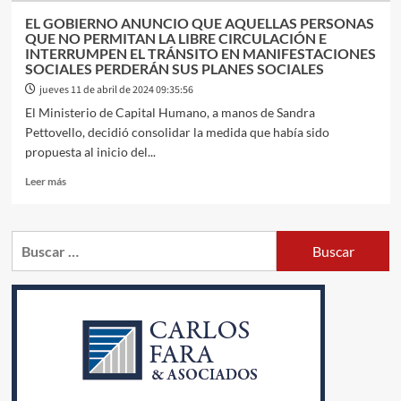
INICIAR
EL GOBIERNO ANUNCIO QUE AQUELLAS PERSONAS
EL
QUE NO PERMITAN LA LIBRE CIRCULACIÓN E
SERVICIO
INTERRUMPEN EL TRÁNSITO EN MANIFESTACIONES
EN
SOCIALES PERDERÁN SUS PLANES SOCIALES
EL
jueves 11 de abril de 2024 09:35:56
AMBA
El Ministerio de Capital Humano, a manos de Sandra
Pettovello, decidió consolidar la medida que había sido
propuesta al inicio del...
Leer
Leer más
más
sobre
EL
Buscar:
GOBIERNO
ANUNCIO
QUE
AQUELLAS
PERSONAS
QUE
NO
PERMITAN
LA
LIBRE