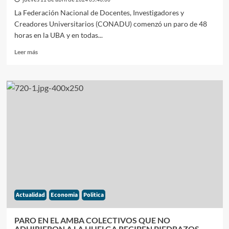
ANUNCIO
La Federación Nacional de Docentes, Investigadores y
QUE
Creadores Universitarios (CONADU) comenzó un paro de 48
SU
PARTIDO
horas en la UBA y en todas...
DEJARÁ
Leer
Leer más
EL
más
BLOQUE
sobre
PARO
DE
48
HORAS
EN
TODAS
LAS
UNIVERSIDADES
PÚBLICAS
POR
SALARIOS
DIGNOS
Actualidad
Economia
Politica
Y
MÁS
PRESUPUESTOS
PARO EN EL AMBA COLECTIVOS QUE NO
ADHIRIERON A LA HUELGA RECIBEN PIEDRAZOS