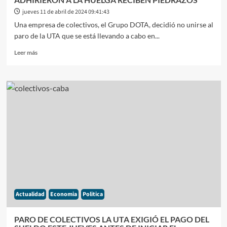
jueves 11 de abril de 2024 09:41:43
Una empresa de colectivos, el Grupo DOTA, decidió no unirse al
paro de la UTA que se está llevando a cabo en...
Leer
Leer más
más
sobre
PARO
EN
EL
AMBA
COLECTIVOS
QUE
NO
ADHIRIERON
A
LA
HUELGA
RECIBEN
Actualidad
Economia
Politica
PIEDRAZOS
PARO DE COLECTIVOS LA UTA EXIGIÓ EL PAGO DEL