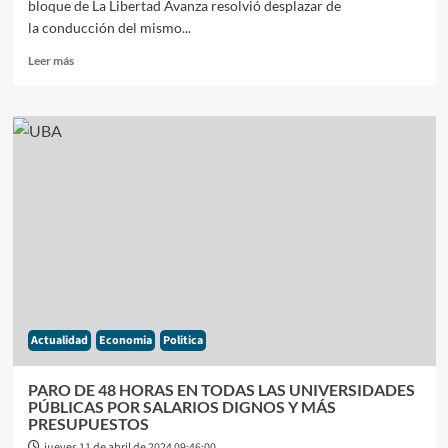
NI
bloque de La Libertad Avanza resolvió desplazar de
UNA
la conducción del mismo...
REFORMA
Leer
LABORAL»
Leer más
más
sobre
LA
LIBERTAD
AVANZA
REMOVIÓ
A
OSCAR
ZAGO
COMO
JEFE
DE
BLOQUE
DE
Actualidad
Economia
Politica
DIPUTADOS
DE
LA
PARO DE 48 HORAS EN TODAS LAS UNIVERSIDADES
LIBERTAD
PÚBLICAS POR SALARIOS DIGNOS Y MÁS
AVANZA
PRESUPUESTOS
Y
jueves 11 de abril de 2024 09:46:00