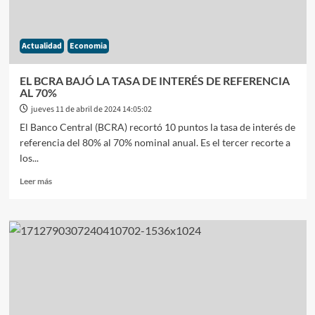
SUMA
AL
CANSANCIO
Actualidad
Economia
DE
LA
OPOSICIÓN
EL BCRA BAJÓ LA TASA DE INTERÉS DE REFERENCIA
E
AL 70%
IMPACTA
jueves 11 de abril de 2024 14:05:02
EN
El Banco Central (BCRA) recortó 10 puntos la tasa de interés de
LAS
NEGOCIACIONES
referencia del 80% al 70% nominal anual. Es el tercer recorte a
los...
Leer
Leer más
más
sobre
EL
BCRA
BAJÓ
LA
TASA
DE
INTERÉS
DE