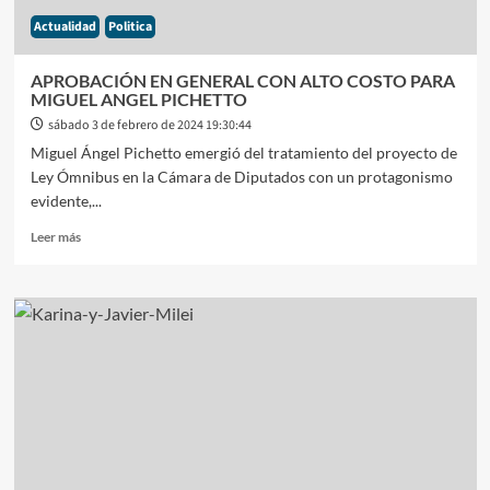
Actualidad
Politica
APROBACIÓN EN GENERAL CON ALTO COSTO PARA
MIGUEL ANGEL PICHETTO
sábado 3 de febrero de 2024 19:30:44
Miguel Ángel Pichetto emergió del tratamiento del proyecto de
Ley Ómnibus en la Cámara de Diputados con un protagonismo
evidente,...
Leer
Leer más
más
sobre
APROBACIÓN
EN
GENERAL
CON
ALTO
COSTO
PARA
MIGUEL
ANGEL
PICHETTO