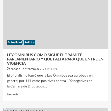
PAUTA
OFICIAL:
KARINA
MILEI
INTERVINO
EN
UNA
INTERNA
Y
Actualidad
Politica
VACIÓ
DE
PODER
LEY ÓMNIBUS COMO SIGUE EL TRÁMITE
A
PARLAMENTARIO Y QUE FALTA PARA QUE ENTRE EN
UN
VIGENCIA
FUNCIONARIO
sábado 3 de febrero de 2024 09:49:19
El oficialismo logró que la Ley Ómnibus sea aprobada en
general por 144 votos positivos contra 109 negativos en
la Cámara de Diputados....
Leer
Leer más
más
sobre
LEY