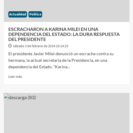
Actualidad
Politica
ESCRACHARON A KARINA MILEI EN UNA
DEPENDENCIA DEL ESTADO: LA DURA RESPUESTA
DEL PRESIDENTE
sábado 3 de febrero de 2024 19:14:25
El presidente Javier Milei denunció un escrache contra su
hermana, la actual secretaria de la Presidencia, en una
dependencia del Estado. “Karina...
Leer
Leer más
más
sobre
ESCRACHARON
A
KARINA
MILEI
EN
UNA
DEPENDENCIA
DEL