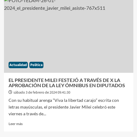
ÓMNIBUS
COMO
SIGUE
EL
TRÁMITE
PARLAMENTARIO
Y
QUE
FALTA
PARA
QUE
Actualidad
Politica
ENTRE
EN
VIGENCIA
EL PRESIDENTE MILEI FESTEJÓ A TRAVÉS DE X LA
APROBACIÓN DE LA LEY ÓMNIBUS EN DIPUTADOS
sábado 3 de febrero de 2024 09:41:30
Con su habitual arenga “Viva la libertad carajo” escrita con
letras mayúsculas, el presidente Javier Milei celebró este
viernes a través de...
Leer
Leer más
más
sobre