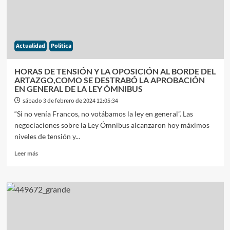
ESTADO:
LA
DURA
RESPUESTA
Actualidad
Politica
DEL
PRESIDENTE
HORAS DE TENSIÓN Y LA OPOSICIÓN AL BORDE DEL
ARTAZGO,COMO SE DESTRABÓ LA APROBACIÓN
EN GENERAL DE LA LEY ÓMNIBUS
sábado 3 de febrero de 2024 12:05:34
“Si no venía Francos, no votábamos la ley en general”. Las
negociaciones sobre la Ley Ómnibus alcanzaron hoy máximos
niveles de tensión y...
Leer
Leer más
más
sobre
HORAS
DE
TENSIÓN
Y
LA
OPOSICIÓN