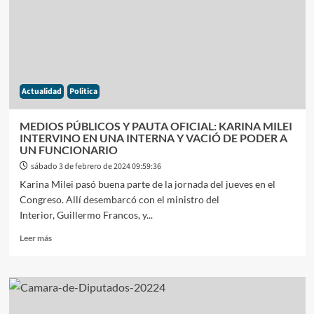
AL
BORDE
DEL
ARTAZGO,COMO
SE
DESTRABÓ
Actualidad
Politica
LA
APROBACIÓN
EN
MEDIOS PÚBLICOS Y PAUTA OFICIAL: KARINA MILEI
GENERAL
INTERVINO EN UNA INTERNA Y VACIÓ DE PODER A
DE
UN FUNCIONARIO
LA
sábado 3 de febrero de 2024 09:59:36
LEY
Karina Milei pasó buena parte de la jornada del jueves en el
ÓMNIBUS
Congreso. Allí desembarcó con el ministro del
Interior, Guillermo Francos, y...
Leer
Leer más
más
sobre
MEDIOS
PÚBLICOS
Y