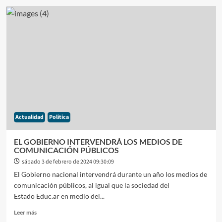
EL
PRESIDENTE
MILEI
FESTEJÓ
A
TRAVÉS
DE
X
LA
APROBACIÓN
DE
LA
Actualidad
Politica
LEY
ÓMNIBUS
EN
EL GOBIERNO INTERVENDRÁ LOS MEDIOS DE
DIPUTADOS
COMUNICACIÓN PÚBLICOS
sábado 3 de febrero de 2024 09:30:09
El Gobierno nacional intervendrá durante un año los medios de
comunicación públicos, al igual que la sociedad del
Estado Educ.ar en medio del...
Leer
Leer más
más