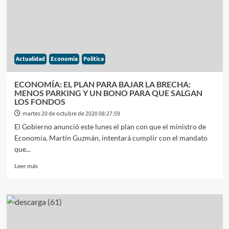
MAS
DEL
40%
DE
LAS
EMPRESAS
Actualidad
Economia
Politica
NO
TOMA
PERSONAL
ECONOMÍA: EL PLAN PARA BAJAR LA BRECHA:
MENOS PARKING Y UN BONO PARA QUE SALGAN
LOS FONDOS
martes 20 de octubre de 2020 08:27:59
El Gobierno anunció este lunes el plan con que el ministro de
Economía, Martín Guzmán, intentará cumplir con el mandato
que...
Leer
Leer más
más
sobre
ECONOMÍA:
EL
PLAN
PARA