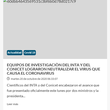
MINISTRO
DE
ECONOMÌA
TRABAJA
A
FONDO
PARA
FRENAR
LA
CORRIDA
CAMBIARIA
Actualidad
Covid 19
AÙN
CUANDO
PARECE
EQUIPOS DE INVESTIGACIÒN DEL INTA Y DEL
CARECERÌA
CONICET LOGRARON NEUTRALIZAR EL VIRUS QUE
DE
CAUSA EL CORONAVIRUS
UN
martes 20 de octubre de 2020 06:33:07
PLAN
Científicos del INTA y del Conicet encabezaron el avance que
AMBICIOSO
fue presentado oficialmente este lunes por dos ministros y la
presidenta...
Leer
Leer más
más