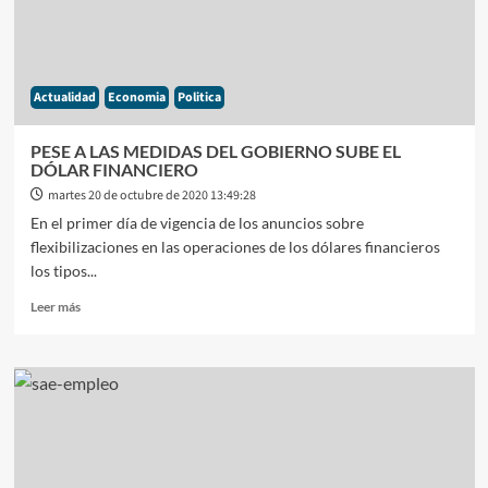
MAYORES
FABRICANTES
DE
CELULARES
Actualidad
Economia
Politica
PODRÍA
IRSE
EL
PESE A LAS MEDIDAS DEL GOBIERNO SUBE EL
PAÍS
DÓLAR FINANCIERO
martes 20 de octubre de 2020 13:49:28
En el primer día de vigencia de los anuncios sobre
flexibilizaciones en las operaciones de los dólares financieros
los tipos...
Leer
Leer más
más
sobre
PESE
A
LAS
MEDIDAS
DEL
GOBIERNO