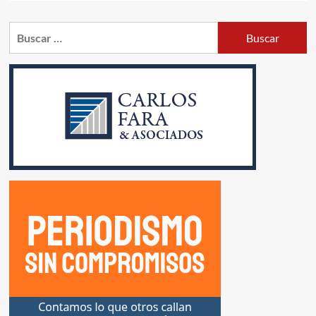
sobre
EQUIPOS
Buscar:
DE
INVESTIGACIÒN
DEL
INTA
Y
DEL
CONICET
LOGRARON
NEUTRALIZAR
EL
VIRUS
QUE
CAUSA
EL
CORONAVIRUS