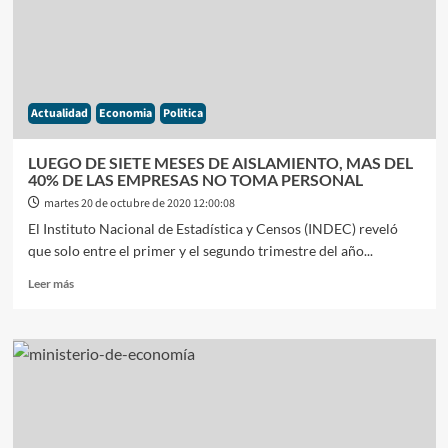
SUBE
EL
DÓLAR
FINANCIERO
Actualidad
Economia
Politica
LUEGO DE SIETE MESES DE AISLAMIENTO, MAS DEL
40% DE LAS EMPRESAS NO TOMA PERSONAL
martes 20 de octubre de 2020 12:00:08
El Instituto Nacional de Estadística y Censos (INDEC) reveló
que solo entre el primer y el segundo trimestre del año...
Leer
Leer más
más
sobre
LUEGO
DE
SIETE
MESES
DE
AISLAMIENTO,