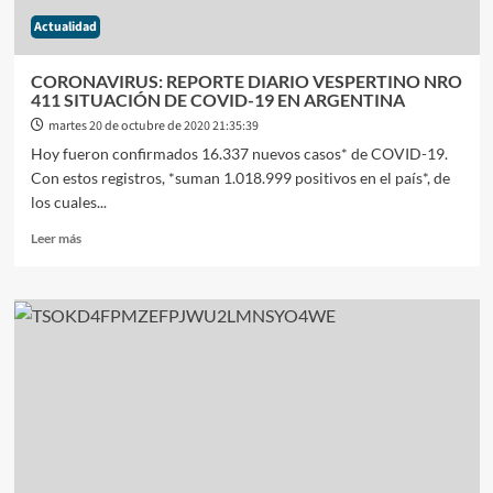
Actualidad
CORONAVIRUS: REPORTE DIARIO VESPERTINO NRO
411 SITUACIÓN DE COVID-19 EN ARGENTINA
martes 20 de octubre de 2020 21:35:39
Hoy fueron confirmados 16.337 nuevos casos* de COVID-19.
Con estos registros, *suman 1.018.999 positivos en el país*, de
los cuales...
Leer
Leer más
más
sobre
CORONAVIRUS:
REPORTE
DIARIO
VESPERTINO
NRO
411
SITUACIÓN
DE
COVID-
19