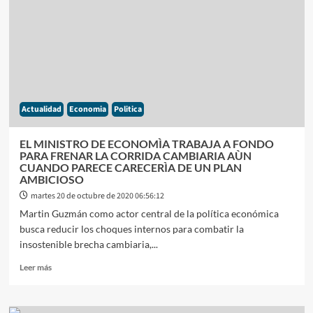
BAJAR
LA
BRECHA:
MENOS
PARKING
Y
UN
BONO
Actualidad
Economia
Politica
PARA
QUE
SALGAN
EL MINISTRO DE ECONOMÌA TRABAJA A FONDO
LOS
PARA FRENAR LA CORRIDA CAMBIARIA AÙN
FONDOS
CUANDO PARECE CARECERÌA DE UN PLAN
AMBICIOSO
martes 20 de octubre de 2020 06:56:12
Martin Guzmán como actor central de la política económica
busca reducir los choques internos para combatir la
insostenible brecha cambiaria,...
Leer
Leer más
más
sobre
EL