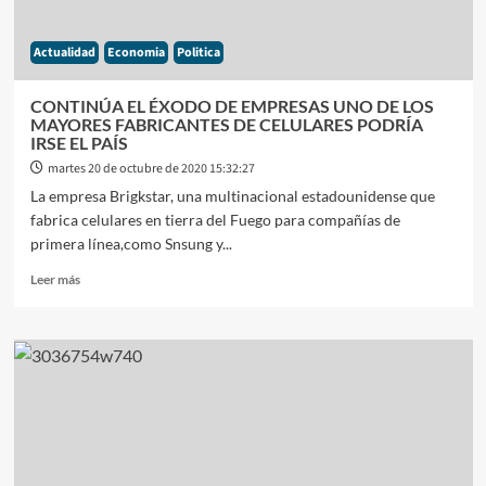
EN
ARGENTINA
Actualidad
Economia
Politica
CONTINÚA EL ÉXODO DE EMPRESAS UNO DE LOS
MAYORES FABRICANTES DE CELULARES PODRÍA
IRSE EL PAÍS
martes 20 de octubre de 2020 15:32:27
La empresa Brigkstar, una multinacional estadounidense que
fabrica celulares en tierra del Fuego para compañías de
primera línea,como Snsung y...
Leer
Leer más
más
sobre
CONTINÚA
EL
ÉXODO
DE
EMPRESAS
UNO
DE
LOS