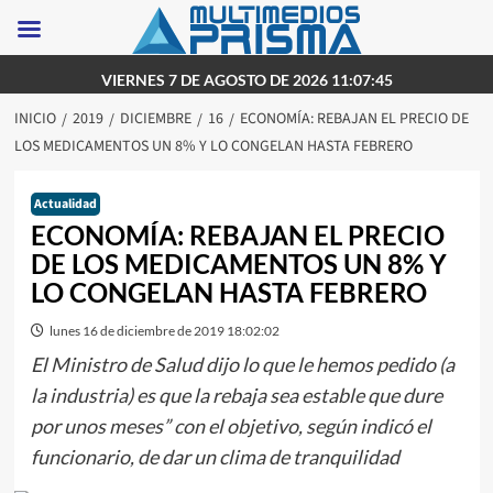
Saltar
VIERNES 7 DE AGOSTO DE 2026 11:07:45
al
INICIO
2019
DICIEMBRE
16
ECONOMÍA: REBAJAN EL PRECIO DE
contenido
LOS MEDICAMENTOS UN 8% Y LO CONGELAN HASTA FEBRERO
Actualidad
ECONOMÍA: REBAJAN EL PRECIO
DE LOS MEDICAMENTOS UN 8% Y
LO CONGELAN HASTA FEBRERO
lunes 16 de diciembre de 2019 18:02:02
El Ministro de Salud dijo lo que le hemos pedido (a
la industria) es que la rebaja sea estable que dure
por unos meses” con el objetivo, según indicó el
funcionario, de dar un clima de tranquilidad