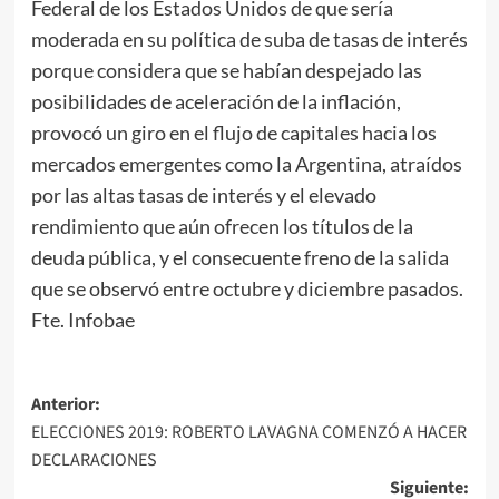
Federal de los Estados Unidos de que sería
moderada en su política de suba de tasas de interés
porque considera que se habían despejado las
posibilidades de aceleración de la inflación,
provocó un giro en el flujo de capitales hacia los
mercados emergentes como la Argentina, atraídos
por las altas tasas de interés y el elevado
rendimiento que aún ofrecen los títulos de la
deuda pública, y el consecuente freno de la salida
que se observó entre octubre y diciembre pasados.
Fte. Infobae
Navegación
Anterior:
ELECCIONES 2019: ROBERTO LAVAGNA COMENZÓ A HACER
de
DECLARACIONES
entradas
Siguiente: