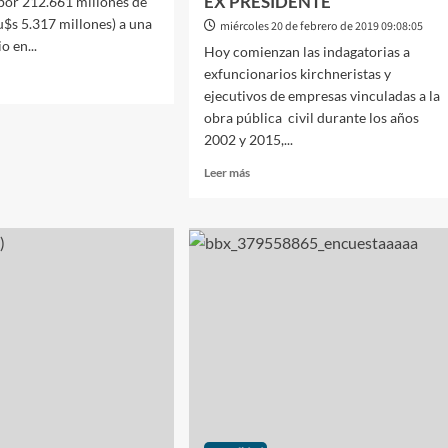
EX PRESIDENTE
 por 212.661 millones de
u$s 5.317 millones) a una
miércoles 20 de febrero de 2019 09:08:05
o en...
Hoy comienzan las indagatorias a
exfuncionarios kirchneristas y
ejecutivos de empresas vinculadas a la
obra pública civil durante los años
2002 y 2015,...
Leer
AR
Leer más
más
N
sobre
JUSTICIA:
S
COMIENZAN
101
INDAGATORIAS
A
EMPRESARIOS
EX
FUNCIONARIOS
KIRCHNERISTAS
Y
LA
PROPIA