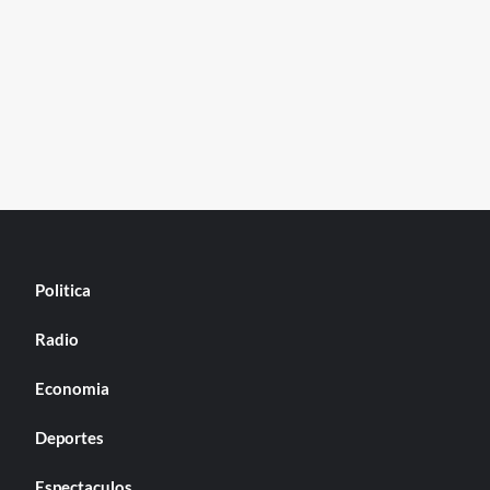
tradas
POR
EL
CONSULTOR
CARLOS
GERMANO
«ROBERTO
LAVAGNA
PODRÍA
SER
EL
CONTENEDOR
DE
LA
DESILUCIÓN»
Politica
Radio
Economia
Deportes
Espectaculos