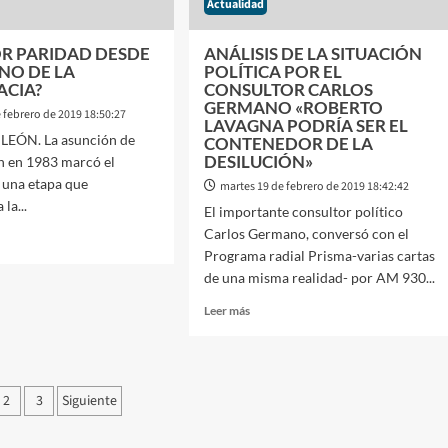
Actualidad
EX
PRESIDENTE
OR PARIDAD DESDE
ANÁLISIS DE LA SITUACIÓN
NO DE LA
POLÍTICA POR EL
CIA?
CONSULTOR CARLOS
GERMANO «ROBERTO
 febrero de 2019 18:50:27
LAVAGNA PODRÍA SER EL
EÓN. La asunción de
CONTENEDOR DE LA
DESILUCIÓN»
n en 1983 marcó el
 una etapa que
martes 19 de febrero de 2019 18:42:42
la...
El importante consultor político
Carlos Germano, conversó con el
Programa radial Prisma-varias cartas
de una misma realidad- por AM 930...
Leer
Leer más
OR
más
DAD
sobre
E
ANÁLISIS
DE
ORNO
ginación
2
3
Siguiente
LA
SITUACIÓN
POLÍTICA
CRACIA?