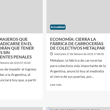
INDAGATORIA
ANTE
AL
FISCAL
ZO
CARLOS
STORNELLI
ENTO
Actualidad
POR
LA
RIO
CAUSA
L
RANJEROS QUE
ECONOMÍA: CIERRA LA
DEL
ADICARSE EN EL
FÁBRICA DE CARROCERÍAS
FALSO
L
NDRÁN QUE TENER
DE COLECTIVOS METALPAR
ABOGADO
S SIN
miércoles 27 de febrero de 2019 17:48:59
D’ALESSIO
ENTES PENALES
Metalpar, la fábrica de carrocerías
 febrero de 2019 07:35:00
para colectivos más importante de la
ivo de impedir el ingreso
Argentina, anunció hoy al mediodía
es a la Argentina, el
el cierre de sus puertas, por...
nciará hoy que, a partir
Leer
Leer más
más
sobre
ECONOMÍA:
CIERRA
LA