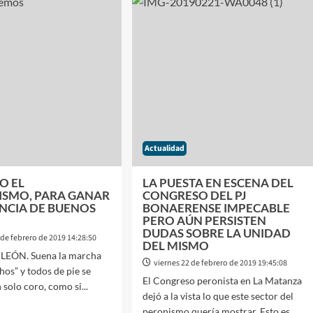
ANJEROS
FÁBRICA
DE
EN
CARROCERÍAS
CARSE
DE
COLECTIVOS
METALPAR
RÁN
R
Actualidad
S
CEDENTES
O EL
LA PUESTA EN ESCENA DEL
LES
LISMO, PARA GANAR
CONGRESO DEL PJ
INCIA DE BUENOS
BONAERENSE IMPECABLE
PERO AÚN PERSISTEN
DUDAS SOBRE LA UNIDAD
de febrero de 2019 14:28:50
DEL MISMO
LEÓN. Suena la marcha
viernes 22 de febrero de 2019 19:45:08
os” y todos de pie se
El Congreso peronista en La Matanza
solo coro, como si...
dejó a la vista lo que este sector del
peronismo quería mostrar. Esto es...