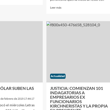
Leer
Leer más
más
DAD
sobre
LA
PUESTA
NTELISMO,
EN
ESCENA
AR
DEL
CONGRESO
INCIA
DEL
PJ
OS
BONAERENSE
?
IMPECABLE
PERO
AÚN
Actualidad
PERSISTEN
DUDAS
SOBRE
DÓLAR SUBEN LAS
JUSTICIA: COMIENZAN 101
LA
INDAGATORIAS A
UNIDAD
EMPRESARIOS EX
 de febrero de 2019 17:44:17
DEL
FUNCIONARIOS
ocó el miércoles Letras
MISMO
KIRCHNERISTAS Y LA PROPIA