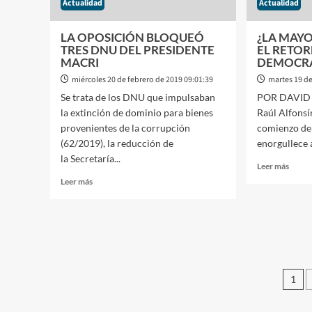
Actualidad
OBLIGADOS
Actualidad
A
LEVANTAR
LA OPOSICIÓN BLOQUEÓ
¿LA MAY
LAS
TRES DNU DEL PRESIDENTE
EL RETOR
BARRERAS
MACRI
DEMOCRA
ANTE
miércoles 20 de febrero de 2019 09:01:39
martes 19 de
UNA
CONGESTIÓN
Se trata de los DNU que impulsaban
POR DAVID L
DEL
la extinción de dominio para bienes
Raúl Alfonsí
TRÁNSITO
provenientes de la corrupción
comienzo de
(62/2019), la reducción de
enorgullece a 
la Secretaría...
Leer
Leer más
más
Leer
Leer más
sobre
más
¿LA
sobre
MAY
LA
PARI
OPOSICIÓN
DESD
BLOQUEÓ
EL
TRES
RET
DNU
Pa
1
DE
DEL
de
LA
PRESIDENTE
DEMO
MACRI