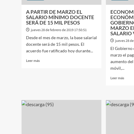
A PARTIR DE MARZO EL
ECONOMI
SALARIO MÍNIMO DOCENTE
ECONÓMI
SERÁ DE 15 MIL PESOS
GOBIERN
MARZO E
jueves 28 de febrero de 2019 17:50:51
SALARIO 
Desde el mes de marzo, la base salarial
jueves 28 de
docente será de 15 mil pesos. El
El Gobierno 
acuerdo fue ratificado hoy durante...
marzo el pag
Leer
Leer más
aumento del 
más
móvil,...
sobre
A
Leer
Leer más
PARTIR
más
DE
sobre
MARZO
ECON
EL
LA
SALARIO
SITU
MÍNIMO
ECO
DOCENTE
HACE
SERÁ
QUE
DE
EL
15
GOBI