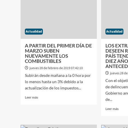
MIL
ADEL
PESOS
A
MAR
EL
AUM
Actualidad
Actualidad
AL
SALA
VITA
A PARTIR DEL PRIMER DÍA DE
LOS EXT
Y
MARZO SUBEN
DESEEN R
MÓVI
NUEVAMENTE LOS
PAÍS TE
COMBUSTIBLES
DIEZ AÑO
ANTECED
jueves 28 de febrero de 2019 07:42:10
jueves 28 de
Subirán desde mañana a la 0 hora por
Con el objet
lo menos hasta un 3% debido a la
de delincuent
actualización de los impuestos...
Gobierno anu
Leer
Leer más
de...
más
sobre
Leer
Leer más
A
más
PARTIR
sobre
DEL
LOS