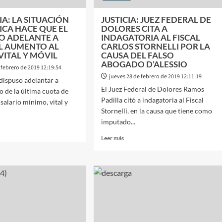
A: LA SITUACIÓN
JUSTICIA: JUEZ FEDERAL DE
CA HACE QUE EL
DOLORES CITA A
O ADELANTE A
INDAGATORIA AL FISCAL
L AUMENTO AL
CARLOS STORNELLI POR LA
VITAL Y MÓVIL
CAUSA DEL FALSO
ABOGADO D’ALESSIO
 febrero de 2019 12:19:54
jueves 28 de febrero de 2019 12:11:19
dispuso adelantar a
El Juez Federal de Dolores Ramos
o de la última cuota de
Padilla citó a indagatoria al Fiscal
salario mínimo, vital y
Stornelli, en la causa que tiene como
imputado...
Leer
Leer más
más
sobre
OMIA:
JUSTICIA:
JUEZ
ACIÓN
FEDERAL
NÓMICA
DE
DOLORES
CITA
A
ERNO