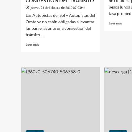
CONGESTIÓN DEL TRÁNSITO
de Liquidez,
pesos (unos 
jueves 21 de febrero de 2019 07:03:44
tasa promedi
Las Autopistas del Sol y Autopistas del
Oeste ya no están obligadas a levantar
Leer
Leer más
las barreras ante una congestión del
más
sobre
tránsito....
SUBE
Leer
Leer más
EL
más
DÓL
sobre
SUBE
INCREIBLE:
LAS
LOS
TASA
PEAJES
DE
AUTOPISTAS
DEL
SOL
Y
DEL
OESTE
YA
NO
ESTÁN