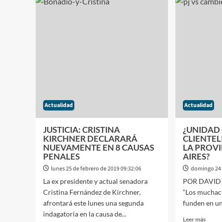
PRIMER
EXTR
DÍA
QUE
DE
DESE
MARZO
RADI
SUBEN
EN
NUEVAMENTE
EL
LOS
PAÍS
COMBUSTIBLES
TEND
QUE
TENE
DIEZ
Actualidad
Actualidad
AÑO
SIN
ANTE
JUSTICIA: CRISTINA
¿UNIDAD 
PENA
KIRCHNER DECLARARÁ
CLIENTE
NUEVAMENTE EN 8 CAUSAS
LA PROV
PENALES
AIRES?
lunes 25 de febrero de 2019 09:32:06
domingo 24 
La ex presidente y actual senadora
POR DAVID 
Cristina Fernández de Kirchner,
“Los muchach
afrontará este lunes una segunda
funden en un 
indagatoria en la causa de...
Leer
Leer más