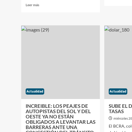
más
Leer
Leer más
sobre
más
¿UNI
sobre
O
JUSTICIA:
EL
CRISTINA
CLIE
KIRCHNER
PARA
DECLARARÁ
GAN
NUEVAMENTE
LA
EN
PROV
8
DE
CAUSAS
BUEN
PENALES
AIRES
Actualidad
Actualidad
INCREIBLE: LOS PEAJES DE
SUBE EL 
AUTOPISTAS DEL SOL Y DEL
TASAS
OESTE YA NO ESTÁN
miércoles 20
OBLIGADOS A LEVANTAR LAS
El BCRA, col
BARRERAS ANTE UNA