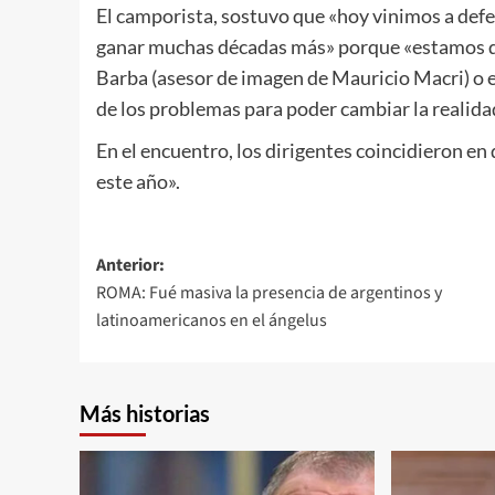
El camporista, sostuvo que «hoy vinimos a defe
ganar muchas décadas más» porque «estamos d
Barba (asesor de imagen de Mauricio Macri) o el
de los problemas para poder cambiar la realidad
En el encuentro, los dirigentes coincidieron en 
este año».
Navegación
Anterior:
ROMA: Fué masiva la presencia de argentinos y
de
latinoamericanos en el ángelus
entradas
Más historias