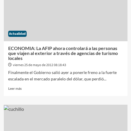
político
Actualidad
ECONOMIA: La AFIP ahora controlará a las personas
que viajen al exterior a través de agencias de turismo
locales
viernes 25 de mayo de 2012 08:18:43
Finalmente el Gobierno salió ayer a ponerle freno a la fuerte
escalada en el mercado paralelo del dólar, que perdió...
Leer
Leer más
más
sobre
ECONOMIA:
La
AFIP
ahora
controlará