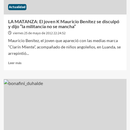
Actualidad
LA MATANZA: El joven K Mauricio Benítez se disculpó
y dijo “la militancia no se mancha”
viernes 25 de mayo de 2012 22:24:52
Mauricio Benítez, el joven que apareció con las medias marca
“Clarín Miente”, acompañado de niños angoleños, en Luanda, se
arrepintió...
Leer
Leer más
más
sobre
LA
MATANZA:
El
joven
K
Mauricio
Benítez
se
disculpó
y