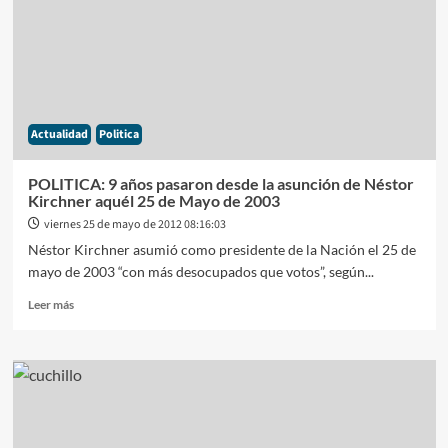
a
las
personas
que
viajen
al
exterior
Actualidad
Politica
a
través
de
POLITICA: 9 años pasaron desde la asunción de Néstor
agencias
Kirchner aquél 25 de Mayo de 2003
de
viernes 25 de mayo de 2012 08:16:03
turismo
Néstor Kirchner asumió como presidente de la Nación el 25 de
locales
mayo de 2003 “con más desocupados que votos”, según...
Leer
Leer más
más
sobre
POLITICA:
9
años
pasaron
desde