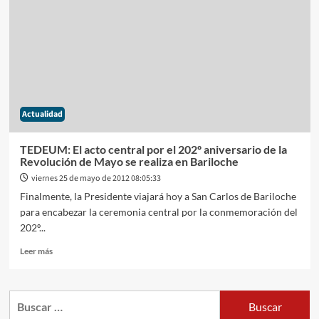
ante
la
OMC
a
la
Argentina
por
la
Actualidad
traba
en
las
TEDEUM: El acto central por el 202º aniversario de la
importaciones
Revolución de Mayo se realiza en Bariloche
viernes 25 de mayo de 2012 08:05:33
Finalmente, la Presidente viajará hoy a San Carlos de Bariloche
para encabezar la ceremonia central por la conmemoración del
202º...
Leer
Leer más
más
sobre
TEDEUM:
Buscar:
El
acto