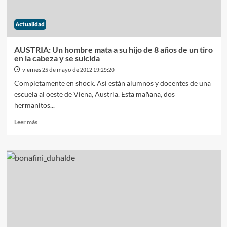
dijo
“la
Actualidad
militancia
no
se
AUSTRIA: Un hombre mata a su hijo de 8 años de un tiro
mancha”
en la cabeza y se suicida
viernes 25 de mayo de 2012 19:29:20
Completamente en shock. Así están alumnos y docentes de una
escuela al oeste de Viena, Austria. Esta mañana, dos
hermanitos...
Leer
Leer más
más
sobre
AUSTRIA:
Un
hombre
mata
a
su
hijo
de
8