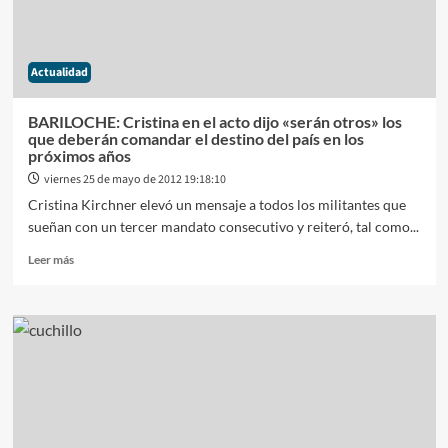
años
de
un
Actualidad
tiro
en
la
BARILOCHE: Cristina en el acto dijo «serán otros» los
cabeza
que deberán comandar el destino del país en los
y
próximos años
se
viernes 25 de mayo de 2012 19:18:10
suicida
Cristina Kirchner elevó un mensaje a todos los militantes que
sueñan con un tercer mandato consecutivo y reiteró, tal como...
Leer
Leer más
más
sobre
BARILOCHE:
Cristina
en
el
acto
dijo
«serán
otros»