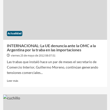
la
asunción
de
Néstor
Kirchner
aquél
25
Actualidad
de
Mayo
de
INTERNACIONAL: La UE denuncia ante la OMC a la
2003
Argentina por la traba en las importaciones
viernes 25 de mayo de 2012 08:07:51
Las trabas que instaló hace un par de meses el secretario de
Comercio Interior, Guillermo Moreno, continúan generando
tensiones comerciales...
Leer
Leer más
más
sobre
INTERNACIONAL:
La
UE
denuncia