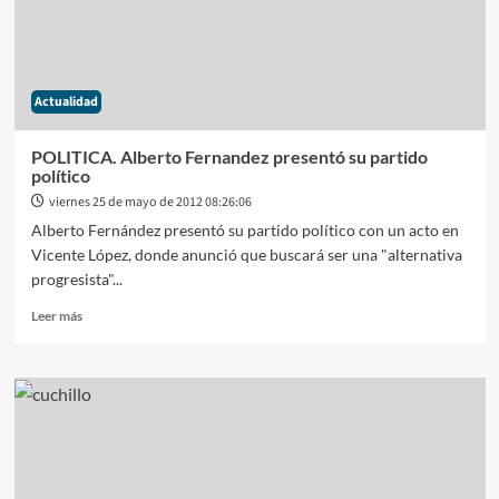
los
que
deberán
comandar
Actualidad
el
destino
del
POLITICA. Alberto Fernandez presentó su partido
país
político
en
viernes 25 de mayo de 2012 08:26:06
los
Alberto Fernández presentó su partido político con un acto en
próximos
años
Vicente López, donde anunció que buscará ser una "alternativa
progresista"...
Leer
Leer más
más
sobre
POLITICA.
Alberto
Fernandez
presentó
su
partido