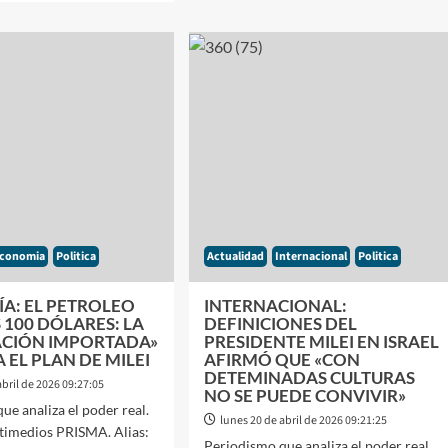
ALERTA
OMÍA:
INDUSTRIAL:
TA
LA
FARIA
METALÙRGICA
UTO
SE
A
DESPLOMÓ
UN
ROL
41%
Y
IO
OPERA
A
NIVELES
DE
conomia
Politica
Actualidad
Internacional
Politica
PANDEMIA
ARADA
A: EL PETROLEO
INTERNACIONAL:
ÒLEO»
 100 DÓLARES: LA
DEFINICIONES DEL
LACIÓN IMPORTADA»
PRESIDENTE MILEI EN ISRAEL
EL PLAN DE MILEI
AFIRMÓ QUE «CON
DETEMINADAS CULTURAS
abril de 2026 09:27:05
NO SE PUEDE CONVIVIR»
ue analiza el poder real.
lunes 20 de abril de 2026 09:21:25
timedios PRISMA. Alias:
Periodismo que analiza el poder real.