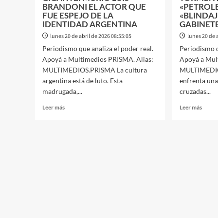
«JUEGA
BRANDONI EL ACTOR QUE
«PETROLE
PARA
FUE ESPEJO DE LA
«BLINDAJ
EL
IDENTIDAD ARGENTINA
GABINET
MAL»
lunes 20 de abril de 2026 08:55:05
lunes 20 de 
Periodismo que analiza el poder real.
Periodismo q
Apoyá a Multimedios PRISMA. Alias:
Apoyá a Mul
MULTIMEDIOS.PRISMA La cultura
MULTIMEDIOS
argentina está de luto. Esta
enfrenta una
madrugada,...
cruzadas...
Leer
Leer
Leer más
Leer más
más
más
sobre
sobre
ESPECTÁCULO:
POLÍT
ADÍOS
EL
A
FREN
UN
DE
GIGANTE:
TORM
MURIÓ
DE
LUIS
MILEI
BRANDONI
«PET
EL
INFL
ACTOR
Y