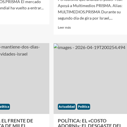
S.PRISMA El mercado
Apoyá a Multimedios PRISMA. Alias:
dial ha vuelto a entrar...
MULTIMEDIOS.PRISMA Durante su
segundo día de gira por Israel,...
Leer
Leer más
más
OMÍA:
sobre
INTERNACIONAL:
OLEO
DEFINICIONES
A
DEL
PRESIDENTE
MILEI
RES:
EN
ISRAEL
AFIRMÓ
ACIÓN
QUE
RTADA»
«CON
NAZA
DETEMINADAS
CULTURAS
olitica
Actualidad
Politica
NO
SE
PUEDE
. EL FRENTE DE
POLÍTICA: EL «COSTO
CONVIVIR»
A DE MILEI
ADORNI»: EL DESGASTE DEL