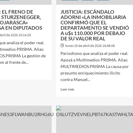
: EL FRENO DE
JUSTICIA: ESCÁNDALO
 STURZENEGGER,
ADORNI «LA INMOBILIARIA
HOJARASCA»
CONFIRMÓ QUE EL
A EN DIPUTADOS
DEPARTAMENTO SE VENDIÓ
A u$s 110.000 POR DEBAJO
abril de 2026 19:14:29
DE SU VALOR REAL
ue analiza el poder real.
lunes 20 de abril de 2026 18:48:06
timedios PRISMA. Alias:
Periodismo que analiza el poder real.
S.PRISMA La gestión de
Apoyá a Multimedios PRISMA. Alias:
 al frente de...
MULTIMEDIOS.PRISMA La causa por
presunto enriquecimiento ilícito
contra Manuel...
ICA:
Leer
Leer más
más
O
sobre
JUSTICIA:
EM
ESCÁNDALO
ADORNI
ZENEGGER,
«LA
INMOBILIARIA