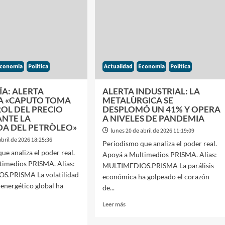
CONFIRMÓ
RASCA»
QUE
FRAGA
EL
DEPARTAMENTO
TADOS
SE
VENDIÓ
A
conomia
Politica
Actualidad
Economia
Politica
u$s
110.000
POR
A: ALERTA
ALERTA INDUSTRIAL: LA
DEBAJO
IA «CAPUTO TOMA
METALÙRGICA SE
DE
OL DEL PRECIO
DESPLOMÓ UN 41% Y OPERA
SU
ANTE LA
A NIVELES DE PANDEMIA
VALOR
DA DEL PETRÒLEO»
lunes 20 de abril de 2026 11:19:09
REAL
abril de 2026 18:25:36
Periodismo que analiza el poder real.
ue analiza el poder real.
Apoyá a Multimedios PRISMA. Alias:
timedios PRISMA. Alias:
MULTIMEDIOS.PRISMA La parálisis
S.PRISMA La volatilidad
económica ha golpeado el corazón
energético global ha
de...
Leer
Leer más
más
sobre