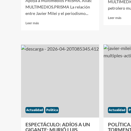
Apoyá a Multimedios PRISMA. Alias:
MULTIMEDIO
MULTIMEDIOS.PRISMA La relación
petrolero mun
entre Javier Milei y el periodismo...
Leer
Leer más
Leer
más
Leer más
más
sobre
sobre
ECON
POLÍÍTICA:
EL
EL
PETR
PERIODISMO
ROZ
EN
LOS
LA
100
MIRA
DÓLA
DEL
LA
PRESIDENTE
«LA
MILEI
INFL
ESCALA
IMPO
SU
AME
OFENSIVA
EL
Y
PLAN
Actualidad
Politica
Actualidad
P
AFIRMA
DE
QUE
MILEI
LA
ESPECTÁCULO: ADÍOS A UN
POLÍTICA
PRENSA
GIGANTE: MURIÓ LUIS
TORMENT