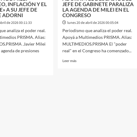
O, INFLACIÓN Y EL
JEFE DE GABINETE PARALIZA
E» A SU JEFE DE
LA AGENDA DE MILEI EN EL
E ADORNI
CONGRESO
abril de 2026 00:11:33
lunes 20 de abril de 2026 00:05:04
ue analiza el poder real.
Periodismo que analiza el poder real.
timedios PRISMA. Alias:
Apoyá a Multimedios PRISMA. Alias:
.PRISMA .Javier Milei
MULTIMEDIOS.PRISMA El "poder
 agenda de presiones
real" en el Congreso ha comenzado...
Leer
Leer más
más
sobre
POLÍTICA:
EL
ICA.
«COSTO
ADORNI»:
TE
EL
DESGASTE
ENTA
DEL
JEFE
DE
ROLEO,
GABINETE
ACIÓN
PARALIZA