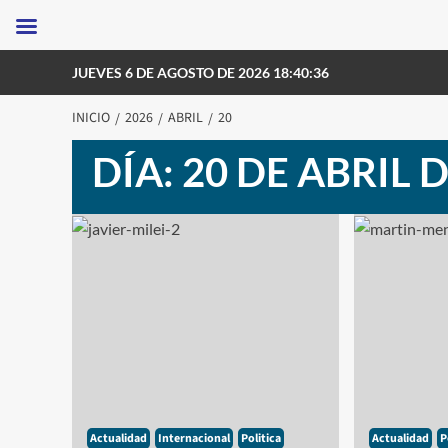
Saltar
JUEVES 6 DE AGOSTO DE 2026 18:40:36
al
contenido
INICIO
2026
ABRIL
20
DÍA:
20 DE ABRIL 
Actualidad
Internacional
Politica
Actualidad
P