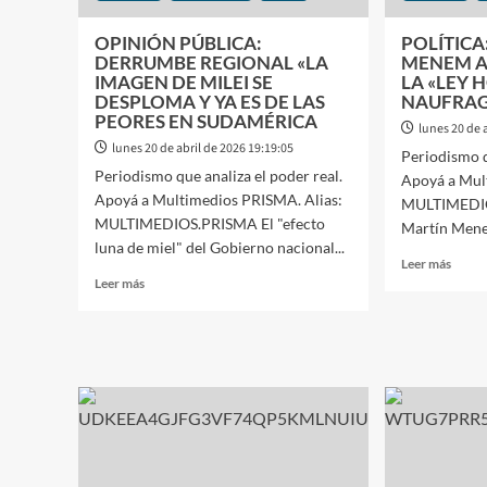
OPINIÓN PÚBLICA:
POLÍTICA
DERRUMBE REGIONAL «LA
MENEM A
IMAGEN DE MILEI SE
LA «LEY 
DESPLOMA Y YA ES DE LAS
NAUFRAG
PEORES EN SUDAMÉRICA
lunes 20 de 
lunes 20 de abril de 2026 19:19:05
Periodismo q
Periodismo que analiza el poder real.
Apoyá a Mul
Apoyá a Multimedios PRISMA. Alias:
MULTIMEDIO
MULTIMEDIOS.PRISMA El "efecto
Martín Menem
luna de miel" del Gobierno nacional...
Leer
Leer más
Leer
más
Leer más
más
sobre
sobre
POLÍT
OPINIÓN
EL
PÚBLICA:
FREN
DERRUMBE
DE
REGIONAL
MEN
«LA
A
IMAGEN
STUR
DE
LA
MILEI