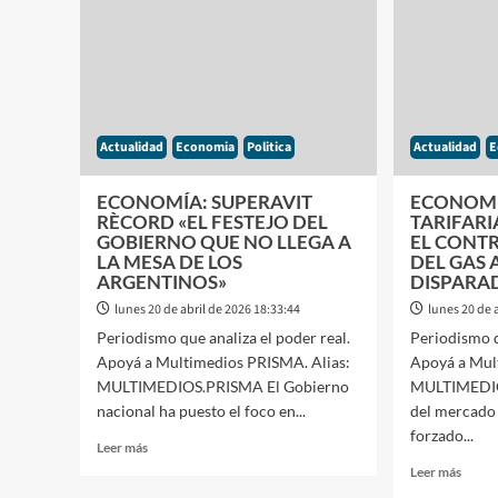
«LEY
SE
HOJA
DESPLOMA
NAU
Y
EN
YA
DIPU
ES
DE
Actualidad
Economia
Politica
Actualidad
E
LAS
PEORES
EN
ECONOMÍA: SUPERAVIT
ECONOMÍ
SUDAMÉRICA
RÈCORD «EL FESTEJO DEL
TARIFAR
GOBIERNO QUE NO LLEGA A
EL CONTR
LA MESA DE LOS
DEL GAS 
ARGENTINOS»
DISPARA
lunes 20 de abril de 2026 18:33:44
lunes 20 de 
Periodismo que analiza el poder real.
Periodismo q
Apoyá a Multimedios PRISMA. Alias:
Apoyá a Mul
MULTIMEDIOS.PRISMA El Gobierno
MULTIMEDIO
nacional ha puesto el foco en...
del mercado 
forzado...
Leer
Leer más
más
Leer
Leer más
sobre
más