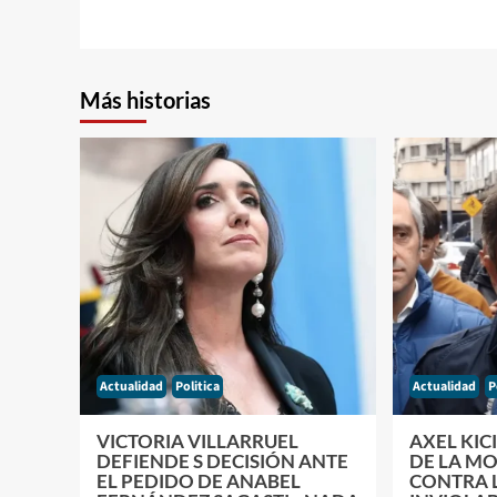
entradas
Más historias
Actualidad
Politica
Actualidad
P
VICTORIA VILLARRUEL
AXEL KIC
DEFIENDE S DECISIÓN ANTE
DE LA MO
EL PEDIDO DE ANABEL
CONTRA L