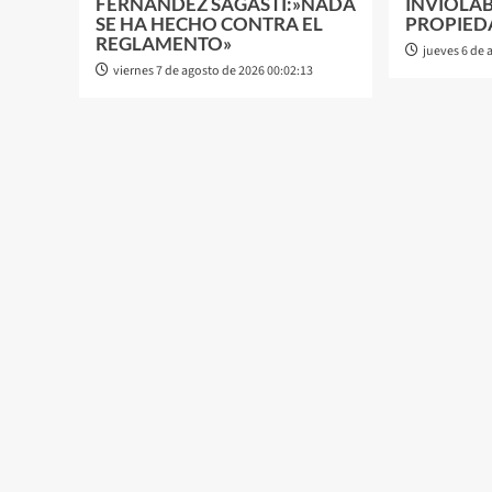
FERNÁNDEZ SAGASTI:»NADA
INVIOLAB
SE HA HECHO CONTRA EL
PROPIED
REGLAMENTO»
jueves 6 de 
viernes 7 de agosto de 2026 00:02:13