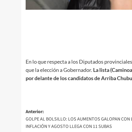
En lo que respecta a los Diputados provinciale
que la elección a Gobernador.
La lista (Camino
por delante de los candidatos de Arriba Chubut 
Navegación
Anterior:
GOLPE AL BOLSILLO: LOS AUMENTOS GALOPAN CON 
de
INFLACIÓN Y AGOSTO LLEGA CON 11 SUBAS