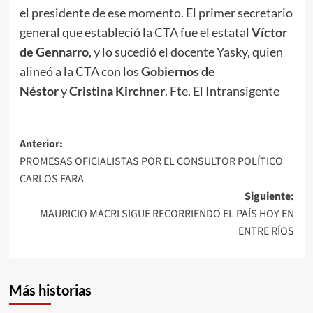
el presidente de ese momento. El primer secretario
general que estableció la CTA fue el estatal
Víctor
de Gennarro
, y lo sucedió el docente Yasky, quien
alineó a la CTA con los
Gobiernos de
Néstor
y
Cristina Kirchner
. Fte. El Intransigente
Navegación
Anterior:
PROMESAS OFICIALISTAS POR EL CONSULTOR POLÍTICO
de
CARLOS FARA
entradas
Siguiente:
MAURICIO MACRI SIGUE RECORRIENDO EL PAÍS HOY EN
ENTRE RÍOS
Más historias