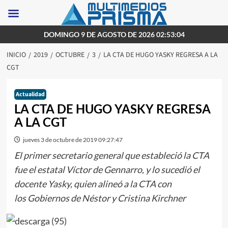
Saltar
DOMINGO 9 DE AGOSTO DE 2026 02:53:04
al
INICIO
2019
OCTUBRE
3
LA CTA DE HUGO YASKY REGRESA A LA
contenido
CGT
Actualidad
LA CTA DE HUGO YASKY REGRESA
A LA CGT
jueves 3 de octubre de 2019 09:27:47
El primer secretario general que estableció la CTA
fue el estatal Víctor de Gennarro, y lo sucedió el
docente Yasky, quien alineó a la CTA con
los Gobiernos de Néstor y Cristina Kirchner