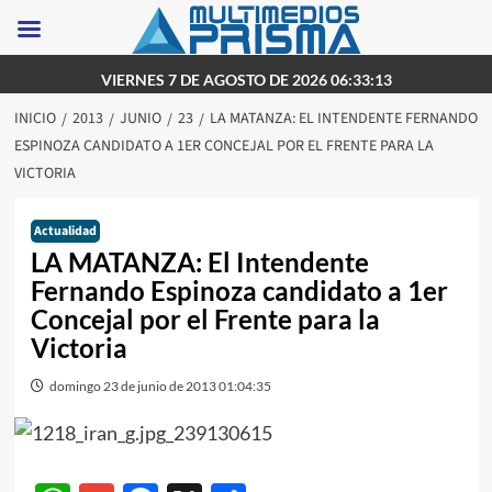
Saltar
VIERNES 7 DE AGOSTO DE 2026 06:33:13
al
INICIO
2013
JUNIO
23
LA MATANZA: EL INTENDENTE FERNANDO
contenido
ESPINOZA CANDIDATO A 1ER CONCEJAL POR EL FRENTE PARA LA
VICTORIA
Actualidad
LA MATANZA: El Intendente
Fernando Espinoza candidato a 1er
Concejal por el Frente para la
Victoria
domingo 23 de junio de 2013 01:04:35