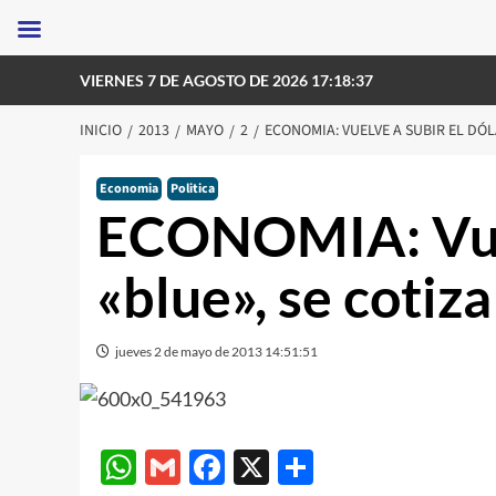
Saltar
VIERNES 7 DE AGOSTO DE 2026 17:18:37
al
contenido
INICIO
2013
MAYO
2
ECONOMIA: VUELVE A SUBIR EL DÓLA
Economia
Politica
ECONOMIA: Vuel
«blue», se cotiza
jueves 2 de mayo de 2013 14:51:51
WhatsApp
Gmail
Facebook
X
Compartir