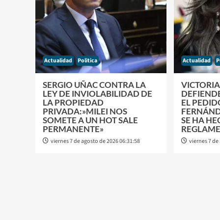
Actualidad
Politica
Actualidad
P
SERGIO UÑAC CONTRA LA
VICTORIA
LEY DE INVIOLABILIDAD DE
DEFIENDE
LA PROPIEDAD
EL PEDID
PRIVADA:»MILEI NOS
FERNÁND
SOMETE A UN HOT SALE
SE HA H
PERMANENTE»
REGLAM
viernes 7 de agosto de 2026 06:31:58
viernes 7 de