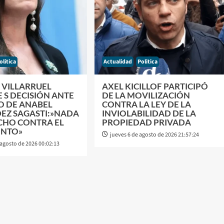
olitica
Actualidad
Politica
 VILLARRUEL
AXEL KICILLOF PARTICIPÓ
 S DECISIÓN ANTE
DE LA MOVILIZACIÓN
O DE ANABEL
CONTRA LA LEY DE LA
EZ SAGASTI:»NADA
INVIOLABILIDAD DE LA
ECHO CONTRA EL
PROPIEDAD PRIVADA
ENTO»
jueves 6 de agosto de 2026 21:57:24
 agosto de 2026 00:02:13