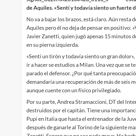
de Aquiles. «Sentí y todavía siento un fuerte do
No va a bajar los brazos, está claro. Aún resta 
Aquiles pero él no deja de pensar en positivo: «V
Javier Zanetti, quien jugó apenas 15 minutos de
en su pierna izquierda.
«Sentí un tirón y todavía siento un gran dolor»
ir a hacer se estudios a Milan. Una vez que se 
parado el defensor. ¿Por qué tanta preocupación
demandaría una recuperación de más de seis mese
aunque cuente con un físico privilegiado.
Por su parte, Andrea Stramaccioni, DT del Inter
destruidos por el capitán. Tiene una importanc
Pupi en Italia que hasta el entrenador de la J
después de ganarle al Torino de la siguiente ma
Zanetti. Espero que no sea nada grave. Ha hecho