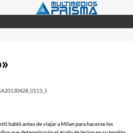
o»
tti habló antes de viajar a Milan para hacerse los
dios que determinarán el grado de lesion en su tendón