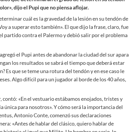
lor», dijo el Pupi que no piensa aflojar.
determinar cuál es la gravedad de la lesión en su tendón de
oy a superar esto también». El que dijo la frase, claro, fue
l partido contra el Palermo y debió salir por el problema
, agregó el Pupi antes de abandonar la ciudad del sur apara
tengan los resultados se sabrá el tiempo que deberá estar
? Es que se teme una rotura del tendón y en ese caso le
s. Algo difícil para un jugador al borde de los 40 años,
, contó: «En el vestuario estábamos enojados, tristes y
ia única para nosotros». Y cómo será la importancia del
uventus, Antonio Conte, comenzó sus declaraciones
nera: «Antes de hablar del clásico, quiero hablar de
 historia al igual que Milito. Un hombre en serio, lo