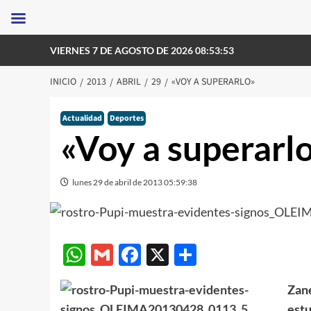
Saltar
VIERNES 7 DE AGOSTO DE 2026 08:53:53
al
contenido
INICIO
2013
ABRIL
29
«VOY A SUPERARLO»
Actualidad
Deportes
«Voy a superarl
lunes 29 de abril de 2013 05:59:38
WhatsApp
Gmail
Facebook
X
Compartir
Zane
estu