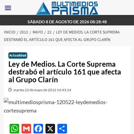
Saltar
SÁBADO 8 DE AGOSTO DE 2026 08:28:48
al
INICIO
2012
MAYO
22
LEY DE MEDIOS. LA CORTE SUPREMA
contenido
DESTRABÓ EL ARTÍCULO 161 QUE AFECTA AL GRUPO CLARÍN
Actualidad
Ley de Medios. La Corte Suprema
destrabó el artículo 161 que afecta
al Grupo Clarín
martes 22 de mayo de 2012 14:43:14
WhatsApp
Gmail
Facebook
X
Compartir