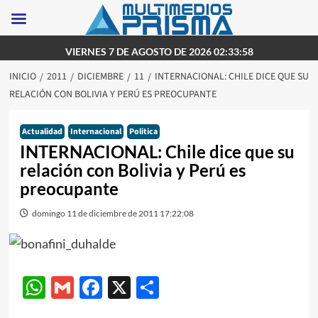
Saltar
VIERNES 7 DE AGOSTO DE 2026 02:33:58
al
INICIO
2011
DICIEMBRE
11
INTERNACIONAL: CHILE DICE QUE SU
contenido
RELACIÓN CON BOLIVIA Y PERÚ ES PREOCUPANTE
Actualidad
Internacional
Politica
INTERNACIONAL: Chile dice que su
relación con Bolivia y Perú es
preocupante
domingo 11 de diciembre de 2011 17:22:08
WhatsApp
Gmail
Facebook
X
Compartir