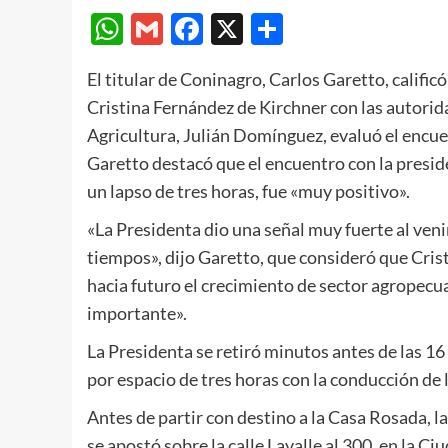
WhatsApp
Gmail
Facebook
X
Compartir
El titular de Coninagro, Carlos Garetto, califi
Cristina Fernández de Kirchner con las autorid
Agricultura, Julián Domínguez, evaluó el encu
Garetto destacó que el encuentro con la presid
un lapso de tres horas, fue «muy positivo».
«La Presidenta dio una señal muy fuerte al venir
tiempos», dijo Garetto, que consideró que Cri
hacia futuro el crecimiento de sector agropec
importante».
La Presidenta se retiró minutos antes de las 1
por espacio de tres horas con la conducción de 
Antes de partir con destino a la Casa Rosada, 
se apostó sobre la calle Lavalle al 300, en la C