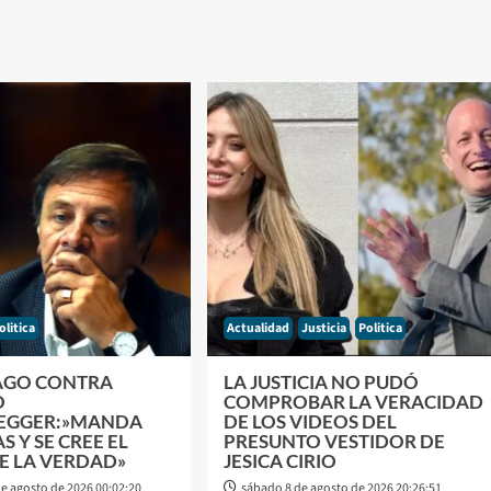
olitica
Actualidad
Justicia
Politica
AGO CONTRA
LA JUSTICIA NO PUDÓ
O
COMPROBAR LA VERACIDAD
EGGER:»MANDA
DE LOS VIDEOS DEL
 Y SE CREE EL
PRESUNTO VESTIDOR DE
E LA VERDAD»
JESICA CIRIO
e agosto de 2026 00:02:20
sábado 8 de agosto de 2026 20:26:51