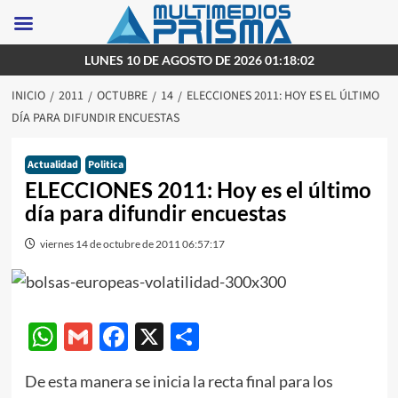
Saltar
LUNES 10 DE AGOSTO DE 2026 01:18:02
al
INICIO
2011
OCTUBRE
14
ELECCIONES 2011: HOY ES EL ÚLTIMO
contenido
DÍA PARA DIFUNDIR ENCUESTAS
Actualidad
Politica
ELECCIONES 2011: Hoy es el último
día para difundir encuestas
viernes 14 de octubre de 2011 06:57:17
WhatsApp
Gmail
Facebook
X
Compartir
De esta manera se inicia la recta final para los