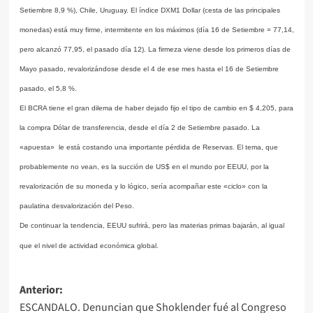
Setiembre 8,9 %), Chile, Uruguay. El índice DXM1 Dollar (cesta de las principales
monedas) está muy firme, intermitente en los máximos (día 16 de Setiembre = 77,14,
pero alcanzó 77,95, el pasado día 12). La firmeza viene desde los primeros días de
Mayo pasado, revalorizándose desde el 4 de ese mes hasta el 16 de Setiembre
pasado, el 5,8 %.
El BCRA tiene el gran dilema de haber dejado fijo el tipo de cambio en $ 4,205, para
la compra Dólar de transferencia, desde el día 2 de Setiembre pasado. La
«apuesta» le está costando una importante pérdida de Reservas. El tema, que
probablemente no vean, es la succión de US$ en el mundo por EEUU, por la
revalorización de su moneda y lo lógico, sería acompañar este «ciclo» con la
paulatina desvalorización del Peso.
De continuar la tendencia, EEUU sufrirá, pero las materias primas bajarán, al igual
que el nivel de actividad económica global.
Navegación
Anterior:
ESCANDALO. Denuncian que Shoklender fué al Congreso