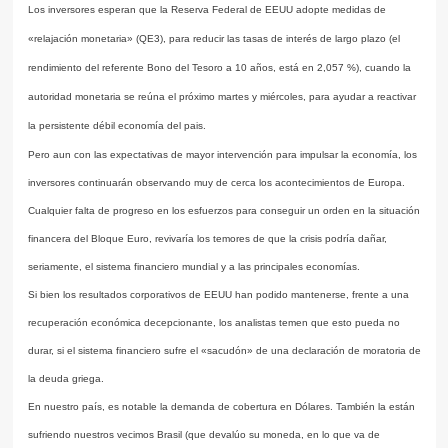
Los inversores esperan que la Reserva Federal de EEUU adopte medidas de
«relajación monetaria» (QE3), para reducir las tasas de interés de largo plazo (el
rendimiento del referente Bono del Tesoro a 10 años, está en 2,057 %), cuando la
autoridad monetaria se reúna el próximo martes y miércoles, para ayudar a reactivar
la persistente débil economía del pais.
Pero aun con las expectativas de mayor intervención para impulsar la economía, los
inversores continuarán observando muy de cerca los acontecimientos de Europa.
Cualquier falta de progreso en los esfuerzos para conseguir un orden en la situación
financera del Bloque Euro, revivaría los temores de que la crisis podría dañar,
seriamente, el sistema financiero mundial y a las principales economías.
Si bien los resultados corporativos de EEUU han podido mantenerse, frente a una
recuperación económica decepcionante, los analistas temen que esto pueda no
durar, si el sistema financiero sufre el «sacudón» de una declaración de moratoria de
la deuda griega.
En nuestro país, es notable la demanda de cobertura en Dólares. También la están
sufriendo nuestros vecimos Brasil (que devalúo su moneda, en lo que va de