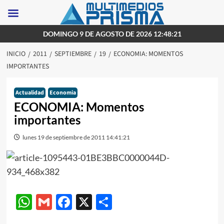
Saltar
DOMINGO 9 DE AGOSTO DE 2026 12:48:21
al
INICIO
2011
SEPTIEMBRE
19
ECONOMIA: MOMENTOS
contenido
IMPORTANTES
Actualidad
Economia
ECONOMIA: Momentos
importantes
lunes 19 de septiembre de 2011 14:41:21
WhatsApp
Gmail
Facebook
X
Compartir