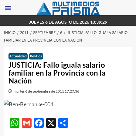
Saltar
JUEVES 6 DE AGOSTO DE 2026 10:39:29
al
INICIO
2011
SEPTIEMBRE
6
JUSTICIA: FALLO IGUALA SALARIO
contenido
FAMILIAR EN LA PROVINCIA CON LA NACIÓN
Actualidad
Politica
JUSTICIA: Fallo iguala salario
familiar en la Provincia con la
Nación
martes 6 de septiembre de 2011 17:27:36
WhatsApp
Gmail
Facebook
X
Compartir