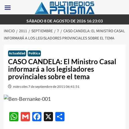
Saltar
SÁBADO 8 DE AGOSTO DE 2026 16:23:03
al
INICIO
2011
SEPTIEMBRE
7
CASO CANDELA: EL MINISTRO CASAL
contenido
INFORMARÁ A LOS LEGISLADORES PROVINCIALES SOBRE EL TEMA
Actualidad
Politica
CASO CANDELA: El Ministro Casal
informará a los legisladores
provinciales sobre el tema
miércoles 7 de septiembre de 2011 06:41:51
WhatsApp
Gmail
Facebook
X
Compartir