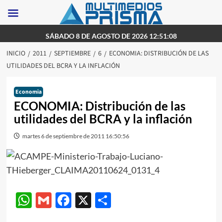
Saltar
SÁBADO 8 DE AGOSTO DE 2026 12:51:08
al
INICIO
2011
SEPTIEMBRE
6
ECONOMIA: DISTRIBUCIÓN DE LAS
contenido
UTILIDADES DEL BCRA Y LA INFLACIÓN
Economia
ECONOMIA: Distribución de las
utilidades del BCRA y la inflación
martes 6 de septiembre de 2011 16:50:56
WhatsApp
Gmail
Facebook
X
Compartir