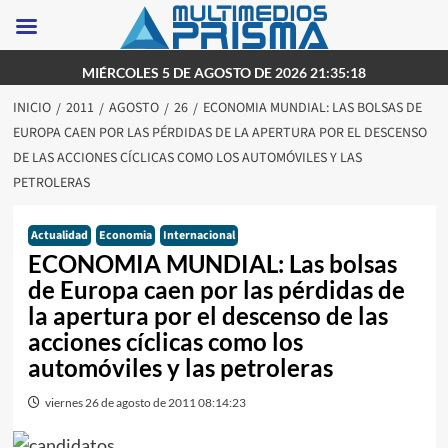
Saltar
MIÉRCOLES 5 DE AGOSTO DE 2026 21:35:18
al
INICIO
2011
AGOSTO
26
ECONOMIA MUNDIAL: LAS BOLSAS DE
contenido
EUROPA CAEN POR LAS PÉRDIDAS DE LA APERTURA POR EL DESCENSO
DE LAS ACCIONES CÍCLICAS COMO LOS AUTOMÓVILES Y LAS
PETROLERAS
Actualidad
Economia
Internacional
ECONOMIA MUNDIAL: Las bolsas
de Europa caen por las pérdidas de
la apertura por el descenso de las
acciones cíclicas como los
automóviles y las petroleras
viernes 26 de agosto de 2011 08:14:23