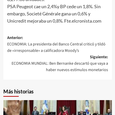
PSA Peugeot cae un 2,4%y BP cede un 1,8%. Sin
embargo, Societé Générale gana un 0,6% y
Unicredit mejoraba un 0,8%. Fte.elcronista.com
Navegación
Anterior:
ECONOMIA: La presidenta del Banco Central criticó y tildó
de
de «irresponsable» a calificadora Moody’s
entradas
Siguiente:
ECONOMIA MUNDIAL: Ben Bernanke descartó que vaya a
haber nuevos estímulos monetarios
Más historias