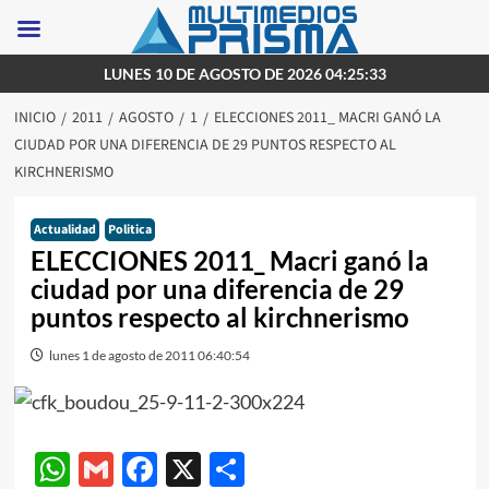
Saltar
LUNES 10 DE AGOSTO DE 2026 04:25:33
al
INICIO
2011
AGOSTO
1
ELECCIONES 2011_ MACRI GANÓ LA
contenido
CIUDAD POR UNA DIFERENCIA DE 29 PUNTOS RESPECTO AL
KIRCHNERISMO
Actualidad
Politica
ELECCIONES 2011_ Macri ganó la
ciudad por una diferencia de 29
puntos respecto al kirchnerismo
lunes 1 de agosto de 2011 06:40:54
WhatsApp
Gmail
Facebook
X
Compartir