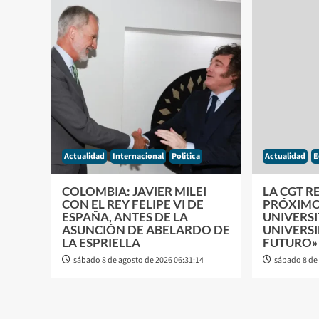
Actualidad
Internacional
Politica
Actualidad
E
COLOMBIA: JAVIER MILEI
LA CGT R
CON EL REY FELIPE VI DE
PRÓXIMO
ESPAÑA, ANTES DE LA
UNIVERSI
ASUNCIÓN DE ABELARDO DE
UNIVERSI
LA ESPRIELLA
FUTURO»
sábado 8 de agosto de 2026 06:31:14
sábado 8 de