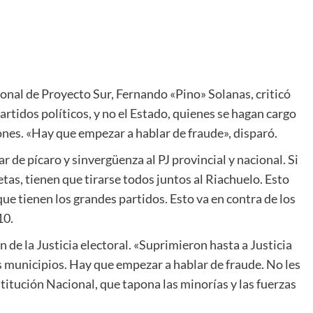
ional de Proyecto Sur, Fernando «Pino» Solanas, criticó
partidos políticos, y no el Estado, quienes se hagan cargo
iones. «Hay que empezar a hablar de fraude», disparó.
r de pícaro y sinvergüenza al PJ provincial y nacional. Si
etas, tienen que tirarse todos juntos al Riachuelo. Esto
que tienen los grandes partidos. Esto va en contra de los
10.
n de la Justicia electoral. «Suprimieron hasta a Justicia
los municipios. Hay que empezar a hablar de fraude. No les
stitución Nacional, que tapona las minorías y las fuerzas