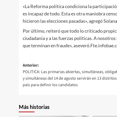
«La Reforma política condiciona la participación
es incapaz de todo. Esta es otra maniobra censo
hicieron las elecciones pasadas», agregó Solana
Por último, reiteró que todo lo criticado propici
ciudadanía y a las fuerzas políticas. A nosotros
que terminan en fraude», aseveró.Fte.infobae.
Navegación
Anterior:
POLITICA: Las primarias abiertas, simultáneas, obliga
de
y simultáneas del 14 de agosto servirán en 13 distritos
entradas
país para definir los candidatos
Más historias