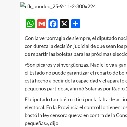
WhatsApp
Gmail
Facebook
X
Compartir
Con la verborragia de siempre, el diputado nac
con dureza la decisión judicial de que sean los 
de repartir las boletas para las próximas elecc
«Son pícaros y sinvergüenzas. Nadie le va a gana
el Estado no puede garantizar el reparto de bol
está hecho a pedir de la capacidad y el aparato 
pequeños partidos», afirmó Solanas por Radio 
El diputado también criticó por la falta de acció
electoral. En la Provincia el control lo tienen 
bastó la ley censora que va en contra de la Con
pequeñas», dijo.