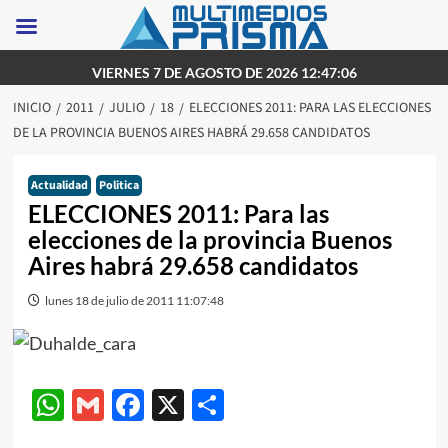
Saltar
VIERNES 7 DE AGOSTO DE 2026 12:47:06
al
INICIO
2011
JULIO
18
ELECCIONES 2011: PARA LAS ELECCIONES
contenido
DE LA PROVINCIA BUENOS AIRES HABRÁ 29.658 CANDIDATOS
Actualidad
Politica
ELECCIONES 2011: Para las
elecciones de la provincia Buenos
Aires habrá 29.658 candidatos
lunes 18 de julio de 2011 11:07:48
WhatsApp
Gmail
Facebook
X
Compartir