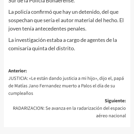
Sur de la Policía Bonaerense.
La policía confirmó que hay un detenido, del que
sospechan que sería el autor material del hecho. El
joven tenía antecedentes penales.
La investigación estaba a cargo de agentes de la
comisaría quinta del distrito.
Navegación
Anterior:
JUSTICIA: «Le están dando justicia a mi hijo», dijo el, papá
de
de Matías Jano Fernandez muerto a Palos el día de su
entradas
cumpleaños
Siguiente:
RADARIZACION: Se avanza en la radarización del espacio
aéreo nacional