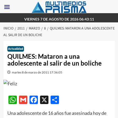
Saltar
VIERNES 7 DE AGOSTO DE 2026 06:43:11
al
INICIO
2011
MARZO
8
QUILMES: MATARON A UNA ADOLESCENTE
contenido
AL SALIR DE UN BOLICHE
Actualidad
QUILMES: Mataron a una
adolescente al salir de un boliche
martes 8 de marzo de 2011 17:36:05
WhatsApp
Gmail
Facebook
X
Compartir
Una adolescente de 16 años fue asesinada hoy de