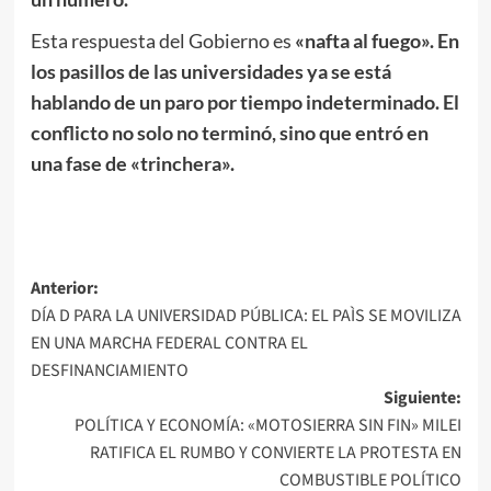
Esta respuesta del Gobierno es
«nafta al fuego».
En
los pasillos de las universidades ya se está
hablando de un paro por tiempo indeterminado. El
conflicto no solo no terminó, sino que entró en
una fase de «trinchera».
Navegación
Anterior:
DÍA D PARA LA UNIVERSIDAD PÚBLICA: EL PAÌS SE MOVILIZA
de
EN UNA MARCHA FEDERAL CONTRA EL
entradas
DESFINANCIAMIENTO
Siguiente:
POLÍTICA Y ECONOMÍA: «MOTOSIERRA SIN FIN» MILEI
RATIFICA EL RUMBO Y CONVIERTE LA PROTESTA EN
COMBUSTIBLE POLÍTICO