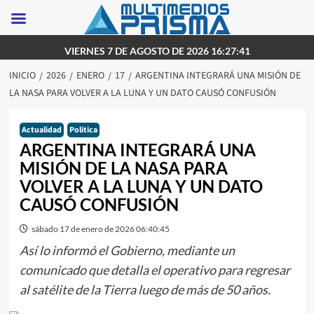
Saltar
VIERNES 7 DE AGOSTO DE 2026 16:27:41
al
INICIO
2026
ENERO
17
ARGENTINA INTEGRARÁ UNA MISIÓN DE
contenido
LA NASA PARA VOLVER A LA LUNA Y UN DATO CAUSÓ CONFUSIÓN
Actualidad
Politica
ARGENTINA INTEGRARÁ UNA
MISIÓN DE LA NASA PARA
VOLVER A LA LUNA Y UN DATO
CAUSÓ CONFUSIÓN
sábado 17 de enero de 2026 06:40:45
Así lo informó el Gobierno, mediante un
comunicado que detalla el operativo para regresar
al satélite de la Tierra luego de más de 50 años.