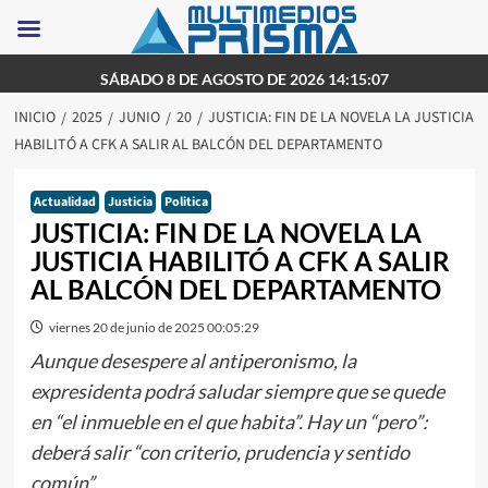
Saltar
SÁBADO 8 DE AGOSTO DE 2026 14:15:07
al
INICIO
2025
JUNIO
20
JUSTICIA: FIN DE LA NOVELA LA JUSTICIA
contenido
HABILITÓ A CFK A SALIR AL BALCÓN DEL DEPARTAMENTO
Actualidad
Justicia
Politica
JUSTICIA: FIN DE LA NOVELA LA
JUSTICIA HABILITÓ A CFK A SALIR
AL BALCÓN DEL DEPARTAMENTO
viernes 20 de junio de 2025 00:05:29
Aunque desespere al antiperonismo, la
expresidenta podrá saludar siempre que se quede
en “el inmueble en el que habita”. Hay un “pero”:
deberá salir “con criterio, prudencia y sentido
común”.