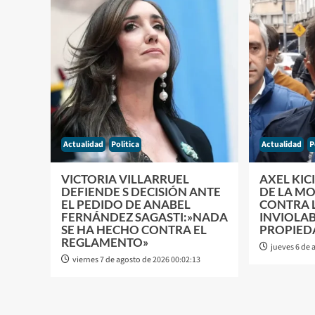
Actualidad
Politica
Actualidad
P
VICTORIA VILLARRUEL
AXEL KIC
DEFIENDE S DECISIÓN ANTE
DE LA MO
EL PEDIDO DE ANABEL
CONTRA L
FERNÁNDEZ SAGASTI:»NADA
INVIOLAB
SE HA HECHO CONTRA EL
PROPIED
REGLAMENTO»
jueves 6 de 
viernes 7 de agosto de 2026 00:02:13