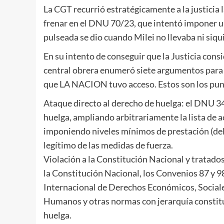
La CGT recurrió estratégicamente a la justicia 
frenar en el DNU 70/23, que intentó imponer un
pulseada se dio cuando Milei no llevaba ni siqu
En su intento de conseguir que la Justicia consi
central obrera enumeró siete argumentos para r
que LA NACION tuvo acceso. Estos son los pun
Ataque directo al derecho de huelga: el DNU 3
huelga, ampliando arbitrariamente la lista de a
imponiendo niveles mínimos de prestación (del 
legítimo de las medidas de fuerza.
Violación a la Constitución Nacional y tratados 
la Constitución Nacional, los Convenios 87 y 98
Internacional de Derechos Económicos, Social
Humanos y otras normas con jerarquía constituci
huelga.