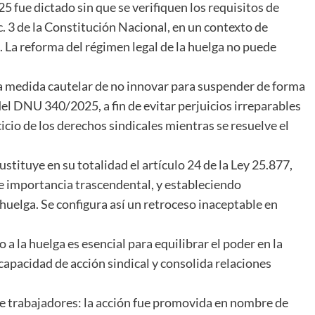
fue dictado sin que se verifiquen los requisitos de
c. 3 de la Constitución Nacional, en un contexto de
La reforma del régimen legal de la huelga no puede
na medida cautelar de no innovar para suspender de forma
 del DNU 340/2025, a fin de evitar perjuicios irreparables
icio de los derechos sindicales mientras se resuelve el
stituye en su totalidad el artículo 24 de la Ley 25.877,
de importancia trascendental, y estableciendo
huelga. Se configura así un retroceso inaceptable en
 a la huelga es esencial para equilibrar el poder en la
 capacidad de acción sindical y consolida relaciones
de trabajadores: la acción fue promovida en nombre de