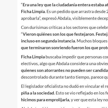
“
Era una ley que la ciudadanía entera estaba a
Ficha Limpia
. Es un pedido que arrastra desde
aprobarla”, expresó Abdala, visiblemente dece
Con durísimas críticas a los sectores que celebr
“
Vieron quiénes son los que festejaron
.
Festej
incluso en segunda instancia
. Muchos bloques 
que terminaron sonriendo fueron los que prot
Ficha Limpia
buscaba impedir que personas con
electivos, algo que Abdala considera una obvie
quienes son atorrantes no pueden ser candida
descontrolado durante tanto tiempo, parece que
El legislador oficialista no dudó en vincular el
piña a la sociedad
. Esto se vio reflejado en los 
hicimos para emprolijarla
, y ver que esta ley n