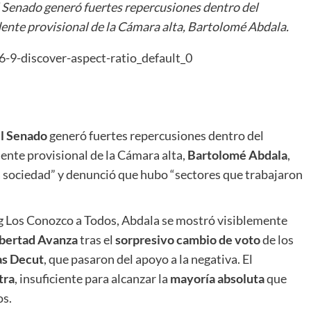
el Senado generó fuertes repercusiones dentro del
idente provisional de la Cámara alta, Bartolomé Abdala.
el Senado
generó fuertes repercusiones dentro del
dente provisional de la Cámara alta,
Bartolomé Abdala
,
la sociedad” y denunció que hubo “sectores que trabajaron
g Los Conozco a Todos, Abdala se mostró visiblemente
ibertad Avanza
tras el
sorpresivo cambio de voto
de los
as Decut
, que pasaron del apoyo a la negativa. El
tra
, insuficiente para alcanzar la
mayoría absoluta
que
os.