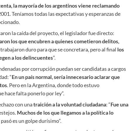
tenta, la mayoría de los argentinos viene reclamando
 2001. Teníamos todas las expectativas y esperanzas de
pcionado.
aron la caída del proyecto, el legislador fue directo:
aron los que encubren a quienes cometieron delitos,
trabajaron duro para que se concretara, pero al final
los
egen a los delincuentes
”.
denadas por corrupción puedan ser candidatas a cargos
dad: “
En un país normal, sería innecesario aclarar que
tos
. Pero en la Argentina, donde todo estuvo
 hace falta ponerlo por ley”.
 rechazo con una
traición a la voluntad ciudadana
: “
Fue una
festejos.
Muchos de los que llegamos a la política lo
o pasó es un golpe durísimo”.