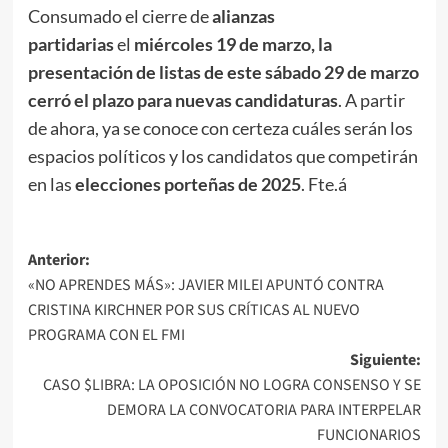
Consumado el cierre de
alianzas
partidarias
el
miércoles 19 de marzo, la
presentación de listas de este sábado 29 de marzo
cerró el plazo para nuevas candidaturas
. A partir
de ahora, ya se conoce con certeza cuáles serán los
espacios políticos y los candidatos que competirán
en las
elecciones porteñas de 2025
. Fte.á
Navegación
Anterior:
«NO APRENDES MÁS»: JAVIER MILEI APUNTÓ CONTRA
de
CRISTINA KIRCHNER POR SUS CRÍTICAS AL NUEVO
entradas
PROGRAMA CON EL FMI
Siguiente:
CASO $LIBRA: LA OPOSICIÓN NO LOGRA CONSENSO Y SE
DEMORA LA CONVOCATORIA PARA INTERPELAR
FUNCIONARIOS