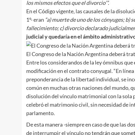
los mismos efectos que el divorcio’”.
En el Código vigente, las causales de la disoluc
1°- eran
“a) muerte de uno de los cónyuges; b) 
fallecimiento; c) divorcio declarado judicialme
judicial y quedaría en el ámbito administrativo
El Congreso de la Nación Argentina deberá tra
Entre los considerandos de la ley ómnibus que e
modificación en el contrato conyugal. “En línea 
preponderancia de la libertad individual, se in
común en muchas otras naciones del mundo, que 
disolución del vínculo matrimonial con la sola
celebró el matrimonio civil, sin necesidad de in
parlamento.
De esta manera -siempre en caso de que las dos
de interrumpir el vínculo no tendrán que somete