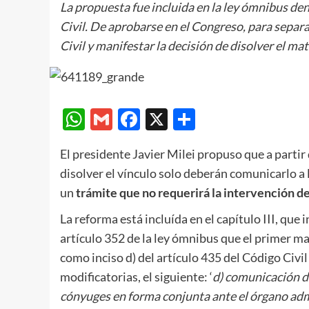
La propuesta fue incluida en la ley ómnibus den
Civil. De aprobarse en el Congreso, para separa
Civil y manifestar la decisión de disolver el m
WhatsApp
Gmail
Facebook
X
Compartir
El presidente Javier Milei propuso que a part
disolver el vínculo solo deberán comunicarlo a 
un
trámite que no requerirá la intervención de
La reforma está incluída en el capítulo III, que
artículo 352 de la ley ómnibus que el primer m
como inciso d) del artículo 435 del Código Civi
modificatorias, el siguiente: ‘
d) comunicación de
cónyuges en forma conjunta ante el órgano admi