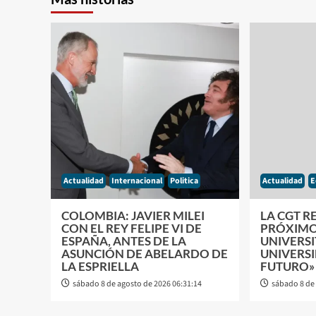
Actualidad
Internacional
Politica
Actualidad
E
COLOMBIA: JAVIER MILEI
LA CGT R
CON EL REY FELIPE VI DE
PRÓXIMO
ESPAÑA, ANTES DE LA
UNIVERSI
ASUNCIÓN DE ABELARDO DE
UNIVERSI
LA ESPRIELLA
FUTURO»
sábado 8 de agosto de 2026 06:31:14
sábado 8 de