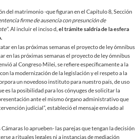
ión del matrimonio -que figuran en el Capítulo 8, Sección
sentencia firme de ausencia con presunción de
nte”
. Al incluir el inciso d,
el trámite saldría de la esfera
.
tar en las próximas semanas el proyecto de ley ómnibus
nvió al Congreso Milei, se refiere específicamente a la
con la modernización de la legislación y el respeto a la
corpora un novedoso instituto para nuestro país, de uso
es la posibilidad para los cónyuges de solicitar la
 presentación ante el mismo órgano administrativo que
tervención judicial”, estableció el mensaje enviado al
 Cámaras lo aprueben- las parejas que tengan la decisión
rse a rituales legales ni a instancias de mediación