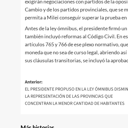
exigirán negociaciones con partidos de la oposi
Cambio y de los partidos provinciales, que se
permita a Milei conseguir superar la prueba en l
Antes de la ley ómnibus, el presidente firmó u
también incluyó reformas al Código Civil. En es
artículos 765 y 766 de ese plexo normativo, qu
moneda que no sea de curso legal, abriendo así l
sus cláusulas transitorias, se incluyó la aproba
Navegación
Anterior:
EL PRESIDENTE PROPUSO EN LA LEY ÓMNIBUS DISMI
de
LA REPRESENTACIÓN DE LAS PROVINCIAS QUE
entradas
CONCENTRAN LA MENOR CANTIDAD DE HABITANTES
Más historias