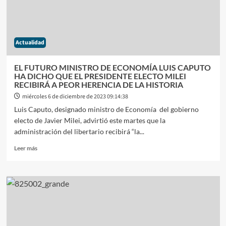
OPOSITORES
QUE
SE
PREPARAN
Actualidad
PARA
CONDICIONAR
A
EL FUTURO MINISTRO DE ECONOMÍA LUIS CAPUTO
MILEI
HA DICHO QUE EL PRESIDENTE ELECTO MILEI
RECIBIRÁ A PEOR HERENCIA DE LA HISTORIA
miércoles 6 de diciembre de 2023 09:14:38
Luis Caputo, designado ministro de Economía del gobierno
electo de Javier Milei, advirtió este martes que la
administración del libertario recibirá “la...
Leer
Leer más
más
sobre
EL
FUTURO
MINISTRO
DE
ECONOMÍA
LUIS