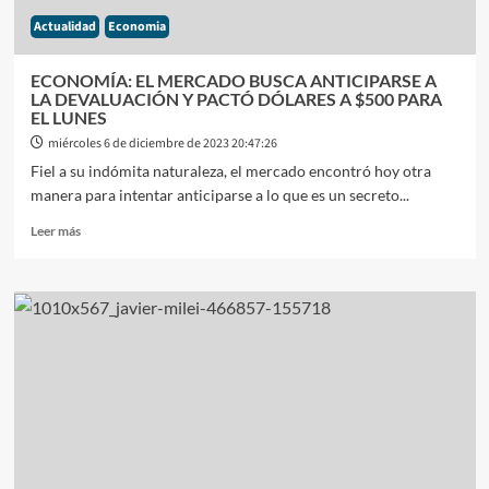
Actualidad
Economia
ECONOMÍA: EL MERCADO BUSCA ANTICIPARSE A
LA DEVALUACIÓN Y PACTÓ DÓLARES A $500 PARA
EL LUNES
miércoles 6 de diciembre de 2023 20:47:26
Fiel a su indómita naturaleza, el mercado encontró hoy otra
manera para intentar anticiparse a lo que es un secreto...
Leer
Leer más
más
sobre
ECONOMÍA:
EL
MERCADO
BUSCA
ANTICIPARSE
A
LA
DEVALUACIÓN
Y
PACTÓ