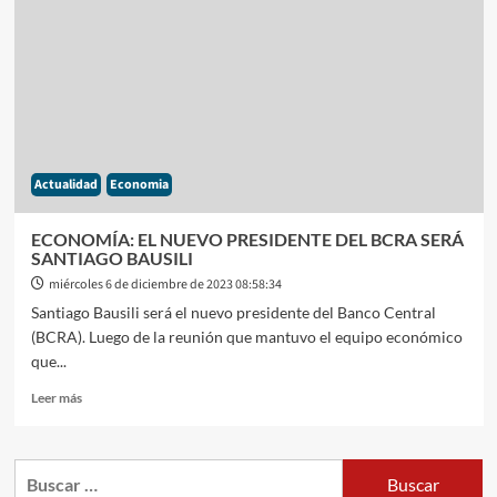
ANTES
DE
ASUMIR?
LAS
NORMAS
VIGENTES
IMPEDIRÍAN
QUE
Actualidad
Economia
DESIGNE
A
KARINA
ECONOMÍA: EL NUEVO PRESIDENTE DEL BCRA SERÁ
MILEI
SANTIAGO BAUSILI
Y
miércoles 6 de diciembre de 2023 08:58:34
RODOLFO
Santiago Bausili será el nuevo presidente del Banco Central
BARRA
(BCRA). Luego de la reunión que mantuvo el equipo económico
que...
Leer
Leer más
más
sobre
ECONOMÍA:
Buscar:
EL