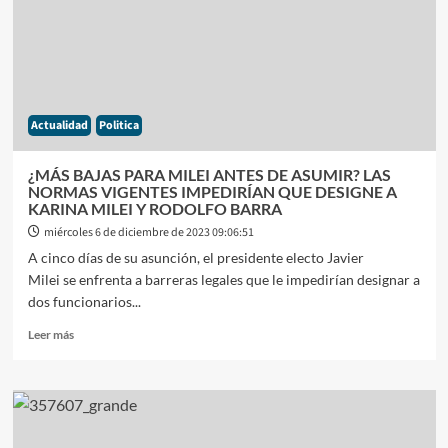
CAPUTO
HA
DICHO
QUE
EL
PRESIDENTE
Actualidad
Politica
ELECTO
MILEI
RECIBIRÁ
¿MÁS BAJAS PARA MILEI ANTES DE ASUMIR? LAS
A
NORMAS VIGENTES IMPEDIRÍAN QUE DESIGNE A
PEOR
KARINA MILEI Y RODOLFO BARRA
HERENCIA
miércoles 6 de diciembre de 2023 09:06:51
DE
A cinco días de su asunción, el presidente electo Javier
LA
Milei se enfrenta a barreras legales que le impedirían designar a
HISTORIA
dos funcionarios...
Leer
Leer más
más
sobre
¿MÁS
BAJAS
PARA
MILEI