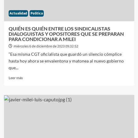
DÓLARES
A
Actualidad
Politica
$500
PARA
EL
QUIÉN ES QUIÉN ENTRE LOS SINDICALISTAS
LUNES
DIALOGUISTAS Y OPOSITORES QUE SE PREPARAN
PARA CONDICIONAR A MILEI
miércoles 6 de diciembre de 2023 09:32:52
“Esa misma CGT oficialista que guardó un silencio cómplice
hasta hoy ahora se envalentona y matonea al nuevo gobierno
que...
Leer
Leer más
más
sobre
QUIÉN
ES
QUIÉN
ENTRE
LOS
SINDICALISTAS
DIALOGUISTAS
Y