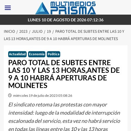
Saltar
LUNES 10 DE AGOSTO DE 2026 07:12:36
al
INICIO
2023
JULIO
19
PARO TOTAL DE SUBTES ENTRE LAS 10 Y
contenido
LAS 13 HORAS,ANTES DE 9 A 10 HABRÁ APERTURAS DE MOLINETES
Actualidad
Economia
Politica
PARO TOTAL DE SUBTES ENTRE
LAS 10 Y LAS 13 HORAS,ANTES DE
9 A 10 HABRÁ APERTURAS DE
MOLINETES
miércoles 19 de julio de 2023 05:08:26
El sindicato retoma las protestas con mayor
intensidad: luego de la modalidad de interrupción
escalonada del servicio, esta vez no habrá servicio
en todas las líneas entre las 10 y las 13 horas