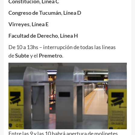
Constitución
,
Línea C
Congreso de Tucumán
,
Línea D
Virreyes
,
Línea E
Facultad de Derecho
,
Línea H
De 10 a 13hs – interrupción de todas las lineas
de
Subte
y el
Premetro
.
Entre las 9 y las 10 habrá apertura de molinetes