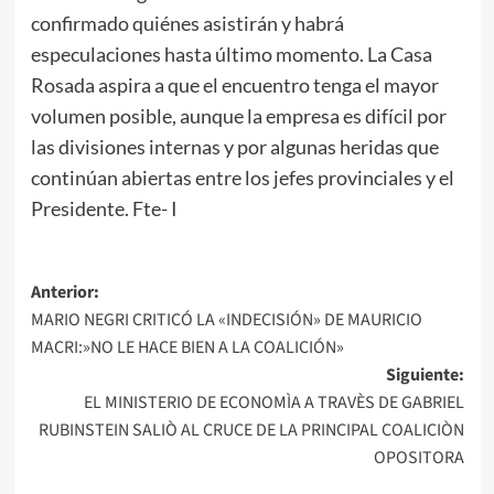
confirmado quiénes asistirán y habrá
especulaciones hasta último momento. La Casa
Rosada aspira a que el encuentro tenga el mayor
volumen posible, aunque la empresa es difícil por
las divisiones internas y por algunas heridas que
continúan abiertas entre los jefes provinciales y el
Presidente. Fte- I
Navegación
Anterior:
MARIO NEGRI CRITICÓ LA «INDECISIÓN» DE MAURICIO
de
MACRI:»NO LE HACE BIEN A LA COALICIÓN»
entradas
Siguiente:
EL MINISTERIO DE ECONOMÌA A TRAVÈS DE GABRIEL
RUBINSTEIN SALIÒ AL CRUCE DE LA PRINCIPAL COALICIÒN
OPOSITORA