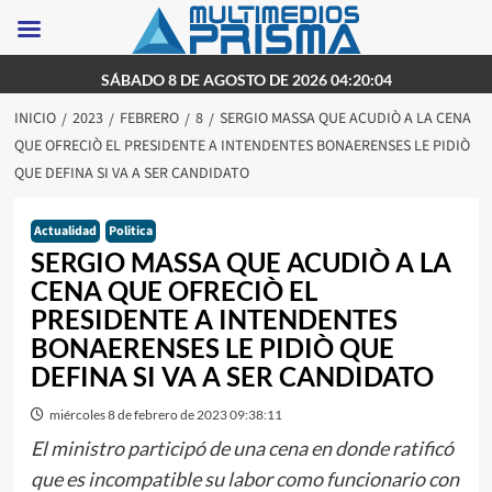
Saltar
SÁBADO 8 DE AGOSTO DE 2026 04:20:04
al
INICIO
2023
FEBRERO
8
SERGIO MASSA QUE ACUDIÒ A LA CENA
contenido
QUE OFRECIÒ EL PRESIDENTE A INTENDENTES BONAERENSES LE PIDIÒ
QUE DEFINA SI VA A SER CANDIDATO
Actualidad
Politica
SERGIO MASSA QUE ACUDIÒ A LA
CENA QUE OFRECIÒ EL
PRESIDENTE A INTENDENTES
BONAERENSES LE PIDIÒ QUE
DEFINA SI VA A SER CANDIDATO
miércoles 8 de febrero de 2023 09:38:11
El ministro participó de una cena en donde ratificó
que es incompatible su labor como funcionario con