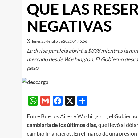
QUE LAS RESE
NEGATIVAS
lunes 25 de julio de 2022 04:45:56
La divisa paralela abrirá a $338 mientras la mi
mercado desde Washington. El Gobierno descart
peso
WhatsApp
Gmail
Facebook
X
Compartir
Entre Buenos Aires y Washington,
el Gobierno 
cambiaria de los últimos días
, que llevó al dól
cambio financieros. En el marco de una presió