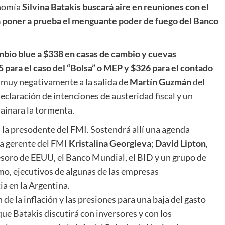
onomía
Silvina Batakis buscará aire en reuniones con el
a poner a prueba el menguante poder de fuego del Banco
ambio blue a $338 en casas de cambio y cuevas
15 para el caso del “Bolsa” o MEP y $326 para el contado
ó muy negativamente a la salida de
Martín Guzmán
del
declaración de intenciones de austeridad fiscal y un
ainara la tormenta.
 la presodente del FMI. Sostendrá allí una agenda
ra gerente del FMI
Kristalina Georgieva
;
David Lipton
,
Tesoro de EEUU, el Banco Mundial, el BID y un grupo de
timo, ejecutivos de algunas de las empresas
a en la Argentina.
 de la inflación y las presiones para una baja del gasto
ue Batakis discutirá con inversores y con los