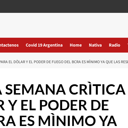
ntactenos
Covid 19 Argentina
Home
Nativa
Radio
 PARA EL DÒLAR Y EL PODER DE FUEGO DEL BCRA ES MÌNIMO YA QUE LAS RE
A SEMANA CRÌTICA
 Y EL PODER DE
RA ES MÌNIMO YA