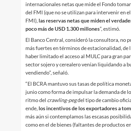
internacionales netas que mide el Fondo toman 
del FMI (que no se utilizan para intervenir en 
FMI),
las reservas netas que miden el verdade
poco más de USD 1.300 millones
”, estimó.
El Banco Central, consideró la consultora, no 
más fuertes en términos de estacionalidad, de la
haber limitado el acceso al MULC para gran par
sector sojero y cerealero venían liquidando a 
vendiendo”, señaló.
“El BCRA mantuvo sus tasas de política monetari
junio como forma de impulsar la demanda de los
ritmo del
crawling-peg
del tipo de cambio oficia
ende,
los incentivos de los exportadores a to
más aún si contemplamos las escasas posibilida
como en el de bienes (faltantes de productos en 