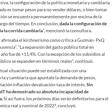
iva, la configuración de la política monetaria y cambiaria
vado es tomar pesos para no vender dólares, o bien tomar
ación se encuentra permanentemente por encima de la
largo del tiempo. En conclusión,
dada la configuración de
ia la corrida cambiaria
”, mencionó la consultora.
n afirmaba el kirchnerismo como crítica a Guzmán- PxQ
 ausencia”. “La expansión del gasto público total en
año fue de +11,4%. Con la excepción de los subsidios al
blico se expanden en términos reales”, continuó.
actual situación puede ser estabilizada con una
aria y cambiaria que apuntale la demanda de pesos,
relación inflación-devaluación-tasa de interés.
Sin
FdT ha demostrado su absoluta incapacidad de
a.
Si así fuera, los próximos días serán definitorios para el
ómica real y nominal de 2022?, concluyó.