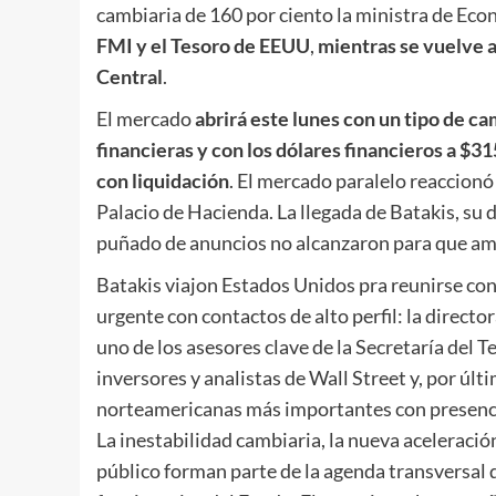
cambiaria de 160 por ciento la ministra de Ec
FMI y el Tesoro de EEUU
,
mientras se vuelve 
Central
.
El mercado
abrirá este lunes con un tipo de c
financieras y con los dólares financieros a $3
con liquidación
. El mercado paralelo reaccion
Palacio de Hacienda. La llegada de Batakis, su 
puñado de anuncios no alcanzaron para que am
Batakis viajon Estados Unidos pra reunirse con
urgente con contactos de alto perfil: la directo
uno de los asesores clave de la Secretaría del 
inversores y analistas de Wall Street y, por úl
norteamericanas más importantes con presenci
La inestabilidad cambiaria, la nueva aceleración
público forman parte de la agenda transversal q