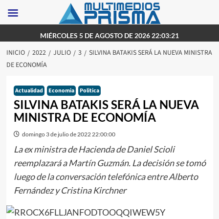
Saltar
MIÉRCOLES 5 DE AGOSTO DE 2026 22:03:21
al
INICIO
2022
JULIO
3
SILVINA BATAKIS SERÁ LA NUEVA MINISTRA
contenido
DE ECONOMÍA
Actualidad
Economia
Politica
SILVINA BATAKIS SERÁ LA NUEVA
MINISTRA DE ECONOMÍA
domingo 3 de julio de 2022 22:00:00
La ex ministra de Hacienda de Daniel Scioli
reemplazará a Martín Guzmán. La decisión se tomó
luego de la conversación telefónica entre Alberto
Fernández y Cristina Kirchner