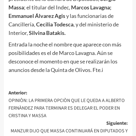
Massa
; el titular del Indec,
Marcos Lavagna;
Emmanuel Álvarez Agis
y
las funcionarias de
Cancillería,
Cecilia Todesca
, y del ministerio de
Interior,
Silvina Batakis.
Entrada la noche el nombre que aparece con más
posibilidades es el de Marco Lavagna. Aún se
desconoce el momento en que se realizarán los
anuncios desde la Quinta de Olivos. Fte.i
Navegación
Anterior:
OPINIÒN: LA PRIMERA OPCIÒN QUE LE QUEDA A ALBERTO
de
FERNÀNDEZ PARA TERMINAR ES DELEGAR EL PODER EN
entradas
CRISTINA Y MASSA
Siguiente:
MANZUR DIJO QUE MASSA CONTINUARÁ EN DIPUTADOS Y