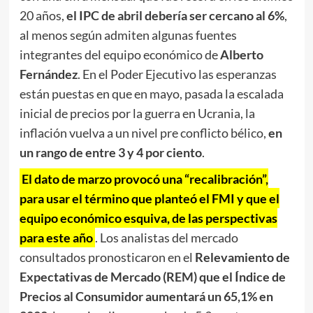
20 años,
el IPC de abril debería ser cercano al 6%
,
al menos según admiten algunas fuentes
integrantes del equipo económico de
Alberto
Fernández
. En el Poder Ejecutivo las esperanzas
están puestas en que en mayo, pasada la escalada
inicial de precios por la guerra en Ucrania, la
inflación vuelva a un nivel pre conflicto bélico,
en
un rango de entre 3 y 4 por ciento
.
El dato de marzo provocó una “recalibración”,
para usar el término que planteó el FMI y que el
equipo económico esquiva, de las perspectivas
para este año
. Los analistas del mercado
consultados pronosticaron en el
Relevamiento de
Expectativas de Mercado (REM) que el Índice de
Precios al Consumidor aumentará un 65,1% en