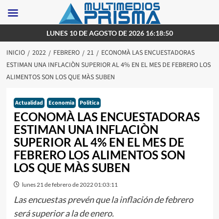
Saltar
LUNES 10 DE AGOSTO DE 2026 16:18:50
al
INICIO
2022
FEBRERO
21
ECONOMÀ LAS ENCUESTADORAS
contenido
ESTIMAN UNA INFLACIÒN SUPERIOR AL 4% EN EL MES DE FEBRERO LOS
ALIMENTOS SON LOS QUE MÀS SUBEN
Actualidad
Economia
Politica
ECONOMÀ LAS ENCUESTADORAS
ESTIMAN UNA INFLACIÒN
SUPERIOR AL 4% EN EL MES DE
FEBRERO LOS ALIMENTOS SON
LOS QUE MÀS SUBEN
lunes 21 de febrero de 2022 01:03:11
Las encuestas prevén que la inflación de febrero
será superior a la de enero.