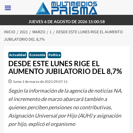
Saltar
JUEVES 6 DE AGOSTO DE 2026 15:00:58
al
INICIO
2021
MARZO
1
DESDE ESTE LUNES RIGE EL AUMENTO
contenido
JUBILATORIO DEL 8,7%
Actualidad
Economia
Politica
DESDE ESTE LUNES RIGE EL
AUMENTO JUBILATORIO DEL 8,7%
lunes 1 de marzo de 2021 09:07:11
Según la información de la agencia de noticias NA,
el incremento de marzo abarcará también a
quienes perciben pensiones no contributivas,
Asignación Universal por Hijo (AUH) y asignación
por hijo, explicó el organismo