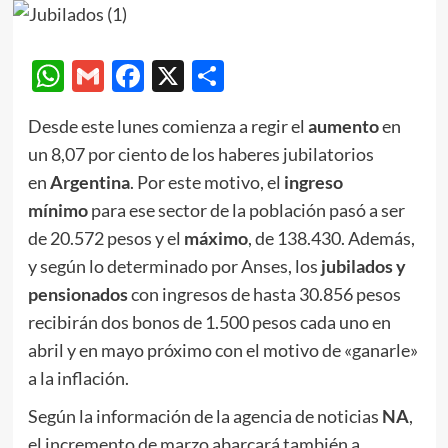
WhatsApp
Gmail
Facebook
X
Compartir
Desde este lunes comienza a regir el
aumento
en
un 8,07 por ciento de los haberes jubilatorios
en
Argentina
. Por este motivo, el
ingreso
mínimo
para ese sector de la población pasó a ser
de 20.572 pesos y el
máximo
, de 138.430. Además,
y según lo determinado por Anses, los
jubilados y
pensionados
con ingresos de hasta 30.856 pesos
recibirán dos bonos de 1.500 pesos cada uno en
abril y en mayo próximo con el motivo de «ganarle»
a la inflación.
Según la información de la agencia de noticias
NA
,
el incremento de marzo abarcará también a