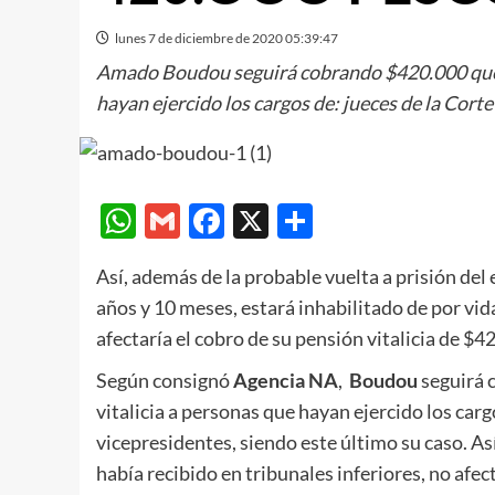
lunes 7 de diciembre de 2020 05:39:47
Amado Boudou seguirá cobrando $420.000 que 
hayan ejercido los cargos de: jueces de la Cort
WhatsApp
Gmail
Facebook
X
Compartir
Así, además de la probable vuelta a prisión de
años y 10 meses, estará inhabilitado de por vida
afectaría el cobro de su pensión vitalicia de $4
Según consignó
Agencia NA
,
Boudou
seguirá
vitalicia a personas que hayan ejercido los carg
vicepresidentes, siendo este último su caso. As
había recibido en tribunales inferiores, no afec