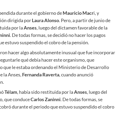
spendida durante el gobierno de
Mauricio Macr
i, y
ión dirigida por
Laura Alonso
. Pero, a partir de junio de
ituida por la
Anses
, luego del dictamen favorable de la
ninni
. De todas formas, se decidió no hacer los pagos
ue estuvo suspendido el cobro de la pensión.
eron hacer algo absolutamente inusual que fue incorporar
preguntarle qué debía hacer este organismo, que
o que le estaba ordenando el Ministerio de Desarrollo
de la Anses,
Fernanda Raverta
, cuando anunció
n.
rmó
Télam
, había sido restituida por la
Anses
, luego del
ro, que conduce
Carlos Zaninni
. De todas formas, se
 cobró durante el periodo que estuvo suspendido el cobro