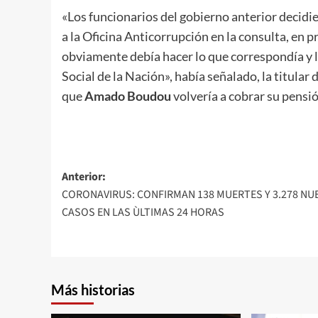
«Los funcionarios del gobierno anterior decidi
a la Oficina Anticorrupción en la consulta, en 
obviamente debía hacer lo que correspondía y l
Social de la Nación», había señalado, la titular 
que
Amado Boudou
volvería a cobrar su pensió
Navegación
Anterior:
CORONAVIRUS: CONFIRMAN 138 MUERTES Y 3.278 NU
de
CASOS EN LAS ÙLTIMAS 24 HORAS
entradas
Más historias