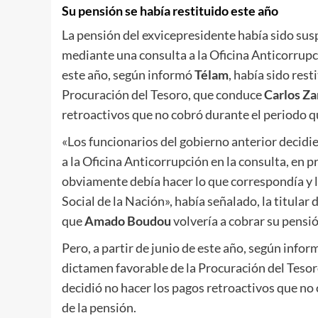
Su pensión se había restituido este año
La pensión del exvicepresidente había sido su
mediante una consulta a la Oficina Anticorrupc
este año, según informó
Télam
, había sido rest
Procuración del Tesoro, que conduce
Carlos Za
retroactivos que no cobró durante el periodo q
«Los funcionarios del gobierno anterior decidi
a la Oficina Anticorrupción en la consulta, en 
obviamente debía hacer lo que correspondía y l
Social de la Nación», había señalado, la titular 
que
Amado Boudou
volvería a cobrar su pensió
Pero, a partir de junio de este año, según info
dictamen favorable de la Procuración del Teso
decidió no hacer los pagos retroactivos que no
de la pensión.