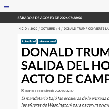
Saltar
SÁBADO 8 DE AGOSTO DE 2026 07:38:56
al
contenido
INICIO
2020
OCTUBRE
6
DONALD TRUMP CONVIERTE LA 
Actualidad
Internacional
DONALD TRUM
SALIDA DEL HO
ACTO DE CAM
martes 6 de octubre de 2020 09:32:57
El mandatario bajó las escaleras de la entrada
las afueras de Washington) para hacer un primer