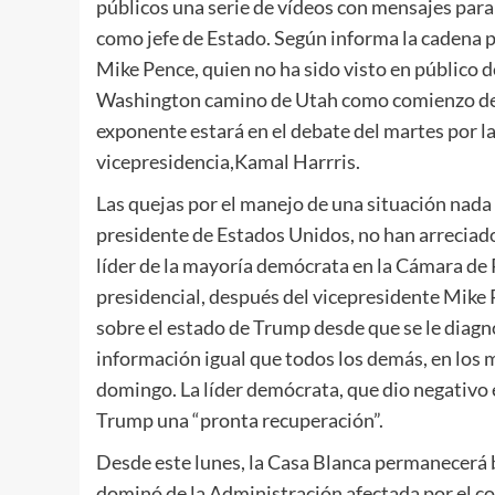
públicos una serie de vídeos con mensajes para 
como jefe de Estado. Según informa la cadena p
Mike Pence, quien no ha sido visto en público
Washington camino de Utah como comienzo de
exponente estará en el debate del martes por la
vicepresidencia,Kamal Harrris.
Las quejas por el manejo de una situación nada
presidente de Estados Unidos, no han arreciado.
líder de la mayoría demócrata en la Cámara de 
presidencial, después del vicepresidente Mike
sobre el estado de Trump desde que se le diag
información igual que todos los demás, en los me
domingo. La líder demócrata, que dio negativo 
Trump una “pronta recuperación”.
Desde este lunes, la Casa Blanca permanecerá b
dominó de la Administración afectada por el co