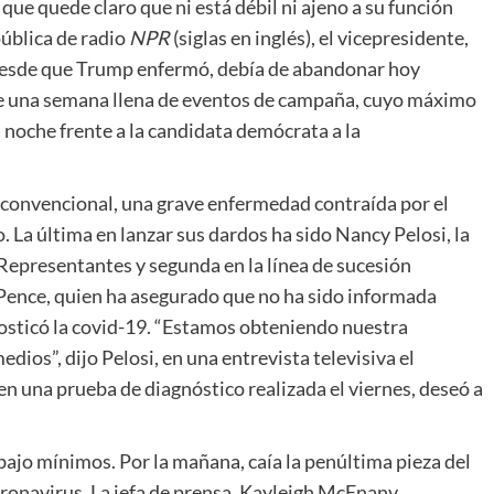
que quede claro que ni está débil ni ajeno a su función
ública de radio
NPR
(siglas en inglés), el vicepresidente,
 desde que Trump enfermó, debía de abandonar hoy
 una semana llena de eventos de campaña, cuyo máximo
 noche frente a la candidata demócrata a la
 convencional, una grave enfermedad contraída por el
 La última en lanzar sus dardos ha sido Nancy Pelosi, la
Representantes y segunda en la línea de sucesión
 Pence, quien ha asegurado que no ha sido informada
nosticó la covid-19. “Estamos obteniendo nuestra
dios”, dijo Pelosi, en una entrevista televisiva el
en una prueba de diagnóstico realizada el viernes, deseó a
ajo mínimos. Por la mañana, caía la penúltima pieza del
ronavirus. La jefa de prensa, Kayleigh McEnany,