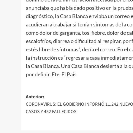
anunciaba que había dado positivo en la prueba
diagnóstico, la Casa Blanca enviaba un correo 
acudieran a trabajar si tenían síntomas de la 
como dolor de garganta, tos, fiebre, dolor de c
escalofríos, diarrea o dificultad al respirar, po
estés libre de síntomas”, decía el correo. En el 
la instrucción es “regresar a casa inmediatamen
la Casa Blanca. Una Casa Blanca desierta a la
por definir. Fte. El País
Navegación
Anterior:
CORONAVIRUS: EL GOBIERNO INFORMÓ 11.242 NUEV
de
CASOS Y 452 FALLECIDOS
entradas