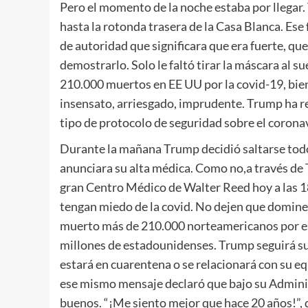
Pero el momento de la noche estaba por llegar.
hasta la rotonda trasera de la Casa Blanca. Es
de autoridad que significara que era fuerte, que
demostrarlo. Solo le faltó tirar la máscara al s
210.000 muertos en EE UU por la covid-19, bien
insensato, arriesgado, imprudente. Trump ha r
tipo de protocolo de seguridad sobre el corona
Durante la mañana Trump decidió saltarse todo
anunciara su alta médica. Como no,a través de Tw
gran Centro Médico de Walter Reed hoy a las 1
tengan miedo de la covid. No dejen que domine s
muerto más de 210.000 norteamericanos por es
millones de estadounidenses. Trump seguirá su 
estará en cuarentena o se relacionará con su e
ese mismo mensaje declaró que bajo su Admin
buenos. “¡Me siento mejor que hace 20 años!”, d