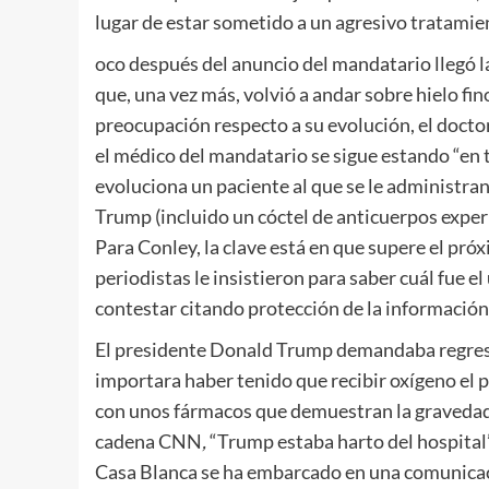
lugar de estar sometido a un agresivo tratamie
oco después del anuncio del mandatario llegó 
que, una vez más, volvió a andar sobre hielo fi
preocupación respecto a su evolución, el doct
el médico del mandatario se sigue estando “en 
evoluciona un paciente al que se le administra
Trump (incluido un cóctel de anticuerpos expe
Para Conley, la clave está en que supere el pró
periodistas le insistieron para saber cuál fue e
contestar citando protección de la información
El presidente Donald Trump demandaba regresar
importara haber tenido que recibir oxígeno el 
con unos fármacos que demuestran la gravedad d
cadena CNN
,
“Trump estaba harto del hospital” y
Casa Blanca se ha embarcado en una comunicaci