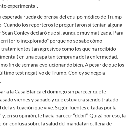
nto experimental.
la esperada rueda de prensa del equipo médico de Trump
no. Cuando los reporteros le preguntaron si tenían alguna
or Sean Conley declaró que sí, aunque muy matizada. Para
territorio inexplorado” porque no se sabe cómo
n tratamientos tan agresivos como los que ha recibido
rimental) en una etapa tan temprana de la enfermedad.
ximo fin de semana evolucionando bien. A pesar de que los
l último test negativo de Trump, Conley se negó a
.
 a la Casa Blanca el domingo sin parecer que le
pasado viernes y sábado y que estuviera siendo tratado
e la situación que vive. Según fuentes citadas por la
, en su opinión, le hacía parecer “débil”. Quizá por eso, la
ón confusa sobre la salud del mandatario, llena de