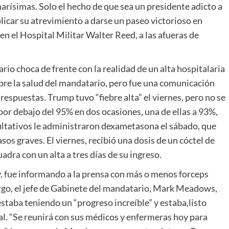
marísimas. Solo el hecho de que sea un presidente adicto a
plicar su atrevimiento a darse un paseo victorioso en
en el Hospital Militar Walter Reed, a las afueras de
rio choca de frente con la realidad de un alta hospitalaria
bre la salud del mandatario, pero fue una comunicación
espuestas. Trump tuvo “fiebre alta” el viernes, pero no se
 por debajo del 95% en dos ocasiones, una de ellas a 93%,
ultativos le administraron dexametasona el sábado, que
sos graves. El viernes, recibió una dosis de un cóctel de
adra con un alta a tres días de su ingreso.
, fue informando a la prensa con más o menos forceps
argo, el jefe de Gabinete del mandatario, Mark Meadows,
staba teniendo un “progreso increíble” y estaba,listo
l. “Se reunirá con sus médicos y enfermeras hoy para