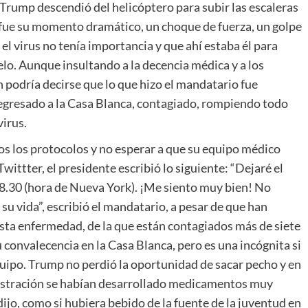
 Trump descendió del helicóptero para subir las escaleras
e fue su momento dramático, un choque de fuerza, un golpe
 el virus no tenía importancia y que ahí estaba él para
uelo. Aunque insultando a la decencia médica y a los
 podría decirse que lo que hizo el mandatario fue
egresado a la Casa Blanca, contagiado, rompiendo todo
virus.
s los protocolos y no esperar a que su equipo médico
ittter, el presidente escribió lo siguiente: “Dejaré el
8.30 (hora de Nueva York). ¡Me siento muy bien! No
u vida”, escribió el mandatario, a pesar de que han
ta enfermedad, de la que están contagiados más de siete
convalecencia en la Casa Blanca, pero es una incógnita si
quipo. Trump no perdió la oportunidad de sacar pecho y en
istración se habían desarrollado medicamentos muy
ijo, como si hubiera bebido de la fuente de la juventud en