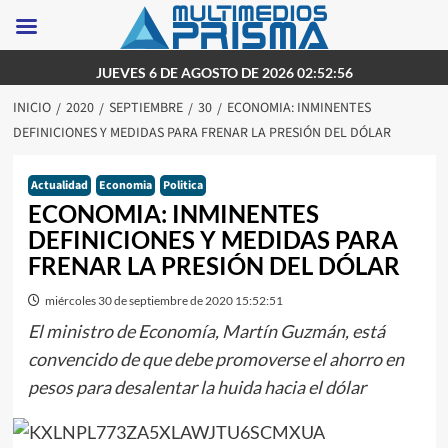
Saltar
JUEVES 6 DE AGOSTO DE 2026 02:52:56
al
INICIO
2020
SEPTIEMBRE
30
ECONOMIA: INMINENTES
contenido
DEFINICIONES Y MEDIDAS PARA FRENAR LA PRESIÓN DEL DÓLAR
Actualidad
Economia
Politica
ECONOMIA: INMINENTES
DEFINICIONES Y MEDIDAS PARA
FRENAR LA PRESIÓN DEL DÓLAR
miércoles 30 de septiembre de 2020 15:52:51
El ministro de Economía, Martín Guzmán, está
convencido de que debe promoverse el ahorro en
pesos para desalentar la huida hacia el dólar