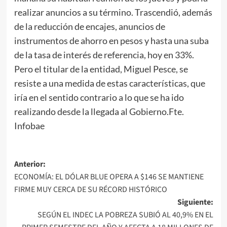
realizar anuncios a su término. Trascendió, además
de la reducción de encajes, anuncios de
instrumentos de ahorro en pesos y hasta una suba
de la tasa de interés de referencia, hoy en 33%.
Pero el titular de la entidad, Miguel Pesce, se
resiste a una medida de estas características, que
iría en el sentido contrario a lo que se ha ido
realizando desde la llegada al Gobierno.Fte.
Infobae
Navegación
Anterior:
ECONOMÍA: EL DÓLAR BLUE OPERA A $146 SE MANTIENE
de
FIRME MUY CERCA DE SU RÉCORD HISTÓRICO
entradas
Siguiente:
SEGÚN EL INDEC LA POBREZA SUBIÓ AL 40,9% EN EL